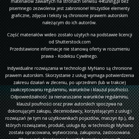
materiałów zawartych na stronach serwisu 44tuning.pl bez
pisemnego zezwolenia jest zabronione! Wszystkie elementy
graficzne, zdjęcia i teksty są chronione prawem autorskim
należącym do ich autorów.
Część materiałów wideo zostało użytych na podstawie licencji
od Shutterstock.com
Przedstawione informacje nie stanową oferty w rozumieniu
prawa - Kodeksu Cywilnego.
Indywidualne rozwiązania w technologii MyNano są chronione
prawem autorskim. Skorzystanie z usług wymaga potwierdzenia
zakresu działań w zleceniu, po uprzednim (lub w trakcie)
zaakceptowaniu regulaminu, warunków i klauzul poufności.
Odpowiedzialność za nienaruszanie warunków regulaminu,
klauzul poufności oraz praw autorskich spoczywa na
dokonującym zakupu, zleceniodawcy, korzystającym z usług i
rozwiązań (w tym na użytkownikach pojazdów, maszyn itp.), dla
których rozwiązanie, produkt, usługa itp. w technologii MyNano
została opracowana, wytworzona, zakupiona, zastosowana.