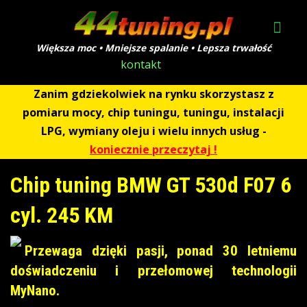
Większa moc • Mniejsze spalanie • Lepsza trwałość
kontakt
Zanim gdziekolwiek na rynku skorzystasz z
pomiaru mocy, chip tuningu, tuningu, instalacji
LPG, wymiany oleju i wielu innych usług -
koniecznie przeczytaj !
Chip tuning BMW GT 530d F07 6
cyl. 245 KM
Przewaga dzięki pasji, ponad 30 letniemu
doświadczeniu i przełomowej technologii
MyNano.