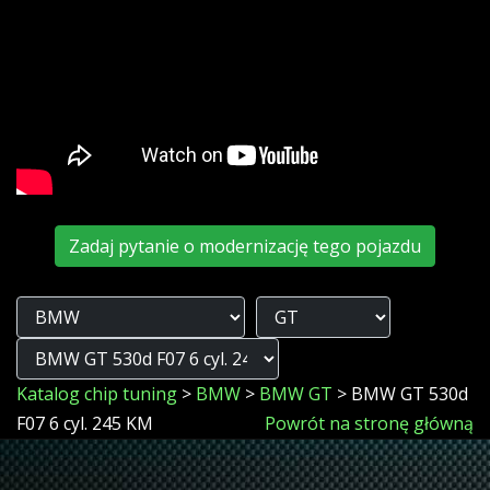
Zadaj pytanie o modernizację tego pojazdu
Katalog chip tuning
>
BMW
>
BMW GT
> BMW GT 530d
F07 6 cyl. 245 KM
Powrót na stronę główną