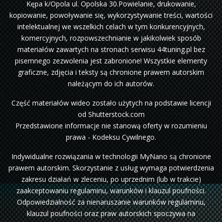
Kępa k/Opola ul. Opolska 30.Powielanie, drukowanie,
kopiowanie, powoływanie się, wykorzystywanie treści, wartości
intelektualnej we wszelkich celach w tym konkurencyjnych,
komercyjnych, rozpowszechnianie w jakikolwiek sposób
materiałów zawartych na stronach serwisu 44tuning.pl bez
pisemnego zezwolenia jest zabronione! Wszystkie elementy
graficzne, zdjęcia i teksty są chronione prawem autorskim
należącym do ich autorów.
Część materiałów wideo zostało użytych na podstawie licencji
od Shutterstock.com
Przedstawione informacje nie stanową oferty w rozumieniu
prawa - Kodeksu Cywilnego.
Indywidualne rozwiązania w technologii MyNano są chronione
prawem autorskim. Skorzystanie z usług wymaga potwierdzenia
zakresu działań w zleceniu, po uprzednim (lub w trakcie)
zaakceptowaniu regulaminu, warunków i klauzul poufności.
Odpowiedzialność za nienaruszanie warunków regulaminu,
klauzul poufności oraz praw autorskich spoczywa na