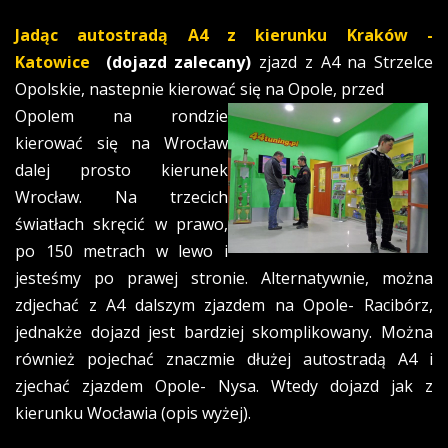
Jadąc autostradą A4 z kierunku Kraków -
Katowice
(dojazd zalecany)
zjazd z A4 na Strzelce
Opolskie, nastepnie kierować się na Opole, przed
Opolem na rondzie
kierować się na Wrocław
dalej prosto kierunek
Wrocław. Na trzecich
światłach skręcić w prawo,
po 150 metrach w lewo i
jesteśmy po prawej stronie. Alternatywnie, można
zdjechać z A4 dalszym zjazdem na Opole- Racibórz,
jednakże dojazd jest bardziej skomplikowany. Można
również pojechać znaczmie dłużej autostradą A4 i
zjechać zjazdem Opole- Nysa. Wtedy dojazd jak z
kierunku Wocławia (opis wyżej).