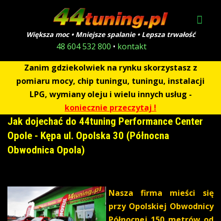
Większa moc • Mniejsze spalanie • Lepsza trwałość
48 604 532 800
•
kontakt
Zanim gdziekolwiek na rynku skorzystasz z
pomiaru mocy, chip tuningu, tuningu, instalacji
LPG, wymiany oleju i wielu innych usług -
koniecznie przeczytaj !
Jak dojechać do 44tuning Performance Center
Opole - Kępa ul. Opolska 30 (Północna
Obwodnica Opola)
Nasza firma mieści się
przy Opolskiej Obwodnicy
Północnej 150 metrów od