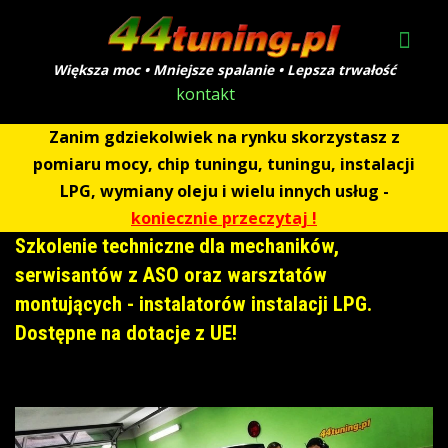
Większa moc • Mniejsze spalanie • Lepsza trwałość
kontakt
Zanim gdziekolwiek na rynku skorzystasz z
pomiaru mocy, chip tuningu, tuningu, instalacji
LPG, wymiany oleju i wielu innych usług -
koniecznie przeczytaj !
Szkolenie techniczne dla mechaników,
serwisantów z ASO oraz warsztatów
montujących - instalatorów instalacji LPG.
Dostępne na dotacje z UE!