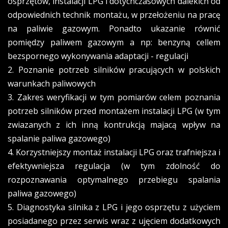
osprzętów, instalacji LPG i dotychczasowych dalekich od
odpowiednich technik montażu, w przełożeniu na pracę
na paliwie gazowym. Ponadto ukazanie równić
pomiędzy paliwem gazowym a np: benzyną cellem
bezspornego wykonywania adaptacji - regulacji
2. Poznanie potrzeb silników pracujących w polskich
warunkach paliwowych
3. Zakres weryfikacji w tym pomiarów celem poznania
potrzeb silników przed montażem instalacji LPG (w tym
zwiazanych z ich inną kontrukcją majacą wpływ na
spalanie paliwa gazowego)
4. Korzystniejszy montaż instalacji LPG oraz trafniejsza i
efektywniejsza regulacja (w tym zdolność do
rozpoznawania optymalnego przebiegu spalania
paliwa gazowego)
5. Diagnostyka silnika z LPG i jego osprzętu z użyciem
posiadanego przez serwis wraz z ujęciem dodatkowych