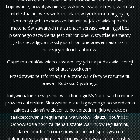
kopiowanie, powoływanie się, wykorzystywanie treści, wartości
intelektualnej we wszelkich celach w tym konkurencyjnych,
komercyjnych, rozpowszechnianie w jakikolwiek sposób
materiałów zawartych na stronach serwisu 44tuning.pl bez
pisemnego zezwolenia jest zabronione! Wszystkie elementy
graficzne, zdjęcia i teksty są chronione prawem autorskim
należącym do ich autorów.
Część materiałów wideo zostało użytych na podstawie licencji
od Shutterstock.com
Przedstawione informacje nie stanową oferty w rozumieniu
prawa - Kodeksu Cywilnego.
Indywidualne rozwiązania w technologii MyNano są chronione
prawem autorskim. Skorzystanie z usług wymaga potwierdzenia
zakresu działań w zleceniu, po uprzednim (lub w trakcie)
zaakceptowaniu regulaminu, warunków i klauzul poufności.
Odpowiedzialność za nienaruszanie warunków regulaminu,
klauzul poufności oraz praw autorskich spoczywa na
dokonującym zakupu, zleceniodawcy, korzystającym z usług i