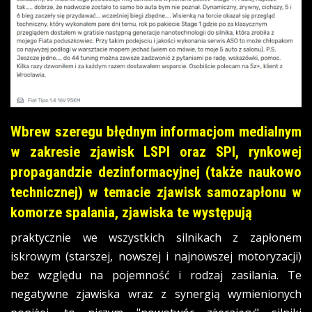
Wbrew szeregu błędnym informacjom medialnym
w zakresie zjawisk LSPI oraz SPI, rynkowej
propagandzie dezinformacyjnej (także naukowo
technicznej) w temacie zjawisk samozapłonu w
komorze spalania, zjawiska te występują
praktycznie we wszystkich silnikach z zapłonem
iskrowym (starszej, nowszej i najnowszej motoryzacji)
bez względu na pojemność i rodzaj zasilania. Te
negatywne zjawiska wraz z synergią wymienionych