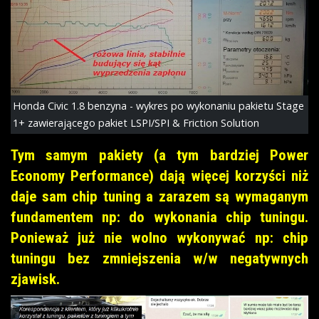
Honda Civic 1.8 benzyna - wykres po wykonaniu pakietu Stage
1+ zawierającego pakiet LSPI/SPI & Friction Solution
Tym samym pakiety (a tym bardziej Power
Economy Performance) dają więcej korzyści niż
daje sam chip tuning a zarazem są wymaganym
fundamentem np: do wykonania chip tuningu.
Ponieważ już nie wolno wykonywać np: chip
tuningu bez zmniejszenia w/w negatywnych
zjawisk.