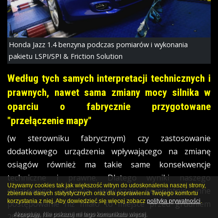
Honda Jazz 1.4 benzyna podczas pomiarów i wykonania
pakietu LSPI/SPI & Friction Solution
Według tych samych interpretacji technicznych i
prawnych, nawet sama zmiany mocy silnika w
oparciu o fabrycznie przygotowane
"przełączenie mapy"
(w sterowniku fabrycznym) czy zastosowanie
dodatkowego urządzenia wpływającego na zmianę
osiągów również ma takie same konsekwencje
techniczne i prawne. Dlatego wyniki naszego
Używamy cookies tak jak większość witryn do udoskonalenia naszej strony,
światowego odkrycia wymuszają kompletnie inne
zbierania danych statystycznych oraz dla poprawienia Twojego komfortu
korzystania z niej. Aby dowiedzieć się więcej zobacz
polityka prywatności
.
postępowanie niż miało to miejsce przed grudniem
Akceptuję. Nie pokazuj mi tego komunikatu więcej.
2018 roku.