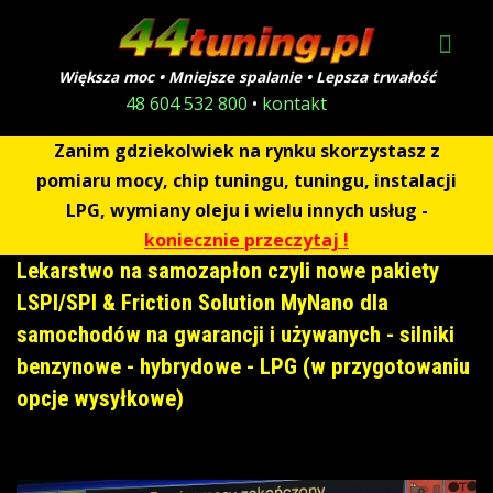
Większa moc • Mniejsze spalanie • Lepsza trwałość
48 604 532 800
•
kontakt
Zanim gdziekolwiek na rynku skorzystasz z
pomiaru mocy, chip tuningu, tuningu, instalacji
LPG, wymiany oleju i wielu innych usług -
koniecznie przeczytaj !
Lekarstwo na samozapłon czyli nowe pakiety
LSPI/SPI & Friction Solution MyNano dla
samochodów na gwarancji i używanych - silniki
benzynowe - hybrydowe - LPG (w przygotowaniu
opcje wysyłkowe)