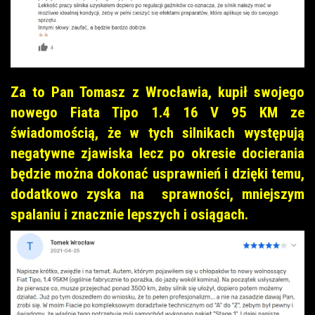
Za to Pan Tomasz z Wrocławia, kupił swojego
nowego Fiata Tipo 1.4 16 V 95 KM ze
świadomością, że w tych silnikach występują
negatywne zjawiska lecz po okresie docierania
będzie można dokonać usprawnień i dzięki temu,
dodatkowo zyska na sprawności, mniejszym
spalaniu i znacznie lepszych i osiągach.