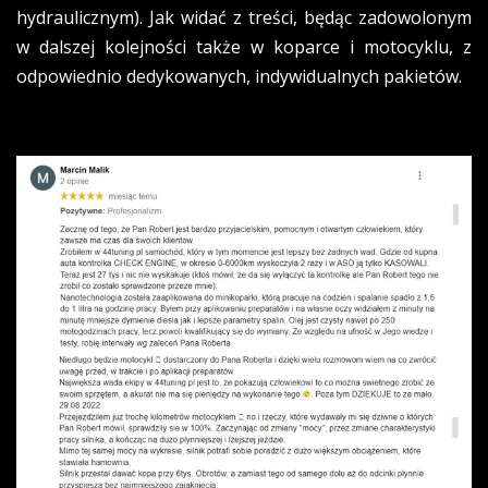
hydraulicznym). Jak widać z treści, będąc zadowolonym
w dalszej kolejności także w koparce i motocyklu, z
odpowiednio dedykowanych, indywidualnych pakietów.