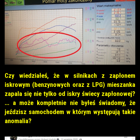
Czy wiedziałeś, że w silnikach z zapłonem
iskrowym (benzynowych oraz z LPG) mieszanka
zapala się nie tylko od iskry świecy zapłonowej?
... a może kompletnie nie byłeś świadomy, że
jeździsz samochodem w którym występują takie
anomalia?