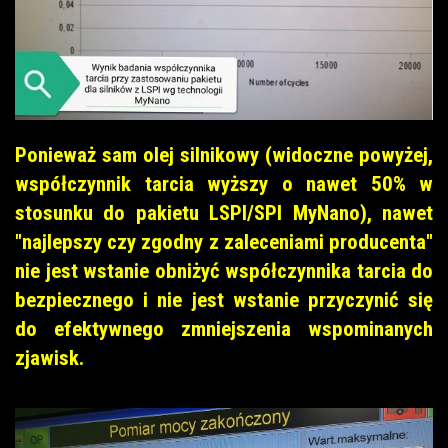
Ponieważ sam olej silnikowy (widoczne powyżej,
współczynnik tarcia wyższy o nawet 50% w
stosunku do pakietu LSPI/SPI MyNano), nawet
"najlepszy czy zgodny z zaleceniami producenta"
nie jest wstanie obniżyć współczynnika tarcia do
bezpiecznego i nie jest wstanie przyczynić się
do efektywnego zmniejszenia wspominanych
zjawisk.