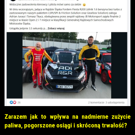
Zarazem jak to wpływa na nadmierne zużycie
paliwa, pogorszone osiągi i skróconą trwałość?