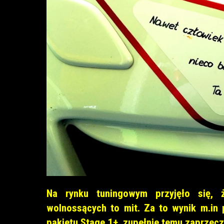
Na rynku tuningowym przyjęło się, 
wolnossących to mit. Za to wynik m.in
pakietu Stage 1+, zupełnie temu zaprzecz