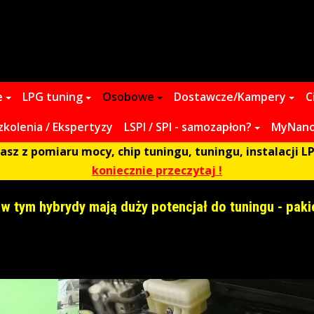
e
LPG tuning
Osobowe
Dostawcze/Kampery
C
zkolenia / Ekspertyzy
LSPI / SPI - samozapłon?
MyNano 
z z pomiaru mocy, chip tuningu, tuningu, instalacji LP
koniecznie przeczytaj !
, w tym hybrydy mają duży potencjał do tuningu - paki