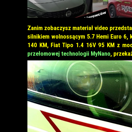
Zanim zobaczysz materiał video przedst
silnikiem wolnossącym 5.7 Hemi Euro 6, 
140 KM, Fiat Tipo 1.4 16V 95 KM z moc
przełomowej technologii MyNano
, przeka