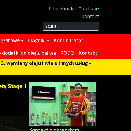
facebook
YouTube
kontakt
Szukaj
iężarowe
Ciągniki
Konfigurator
dodatki do oleju, paliwa
RODO
Kontakt
G, wymiany oleju i wielu innych usług -
ety Stage 1
Kontakt z ekspertem