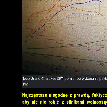
Jeep Grand Cherokee SRT pomiar po wykonaniu pakietu
KM
Najczęstsze niegodne z prawdą, faktyc
aby nic nie robić z silnikami wolnoss