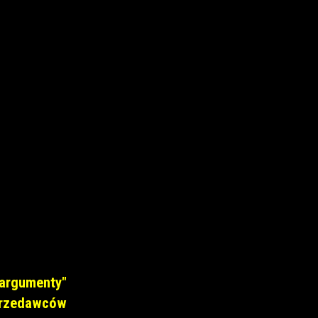
argumenty"
przedawców