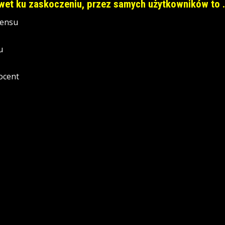
et ku zaskoczeniu, przez samych użytkowników to .
sensu
u
rocent