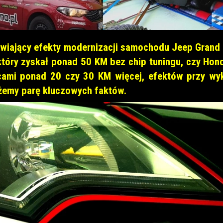
awiający efekty modernizacji samochodu Jeep Grand
który zyskał ponad 50 KM bez chip tuningu, czy Hond
ami ponad 20 czy 30 KM więcej, efektów przy wyk
żemy parę kluczowych faktów.