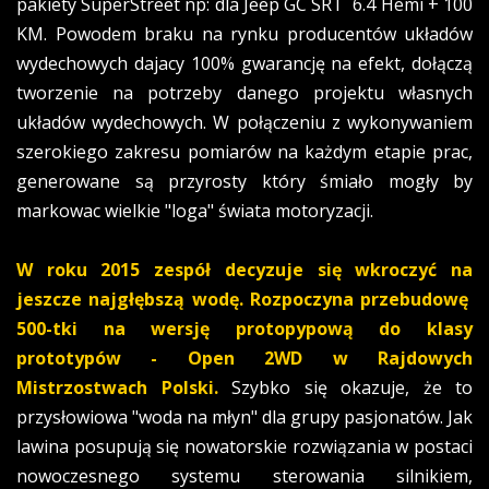
pakiety SuperStreet np: dla Jeep GC SRT 6.4 Hemi + 100
KM. Powodem braku na rynku producentów układów
wydechowych dajacy 100% gwarancję na efekt, dołączą
tworzenie na potrzeby danego projektu własnych
układów wydechowych. W połączeniu z wykonywaniem
szerokiego zakresu pomiarów na każdym etapie prac,
generowane są przyrosty który śmiało mogły by
markowac wielkie "loga" świata motoryzacji.
W roku 2015 zespół decyzuje się wkroczyć na
jeszcze najgłębszą wodę. Rozpoczyna przebudowę
500-tki na wersję protopypową do klasy
prototypów - Open 2WD w Rajdowych
Mistrzostwach Polski.
Szybko się okazuje, że to
przysłowiowa "woda na młyn" dla grupy pasjonatów. Jak
lawina posupują się nowatorskie rozwiązania w postaci
nowoczesnego systemu sterowania silnikiem,