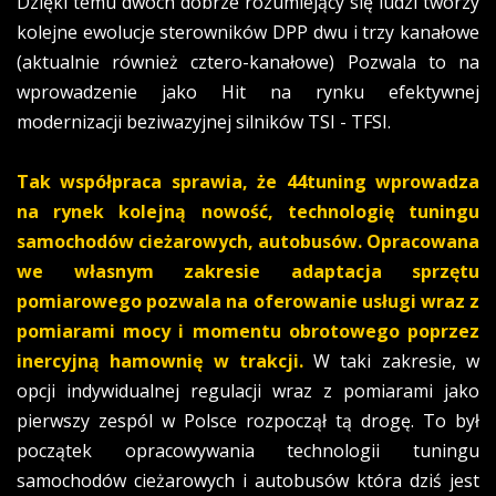
Dzięki temu dwóch dobrze rozumiejący się ludzi tworzy
kolejne ewolucje sterowników DPP dwu i trzy kanałowe
(aktualnie również cztero-kanałowe) Pozwala to na
wprowadzenie jako Hit na rynku efektywnej
modernizacji beziwazyjnej silników TSI - TFSI.
Tak współpraca sprawia, że 44tuning wprowadza
na rynek kolejną nowość, technologię tuningu
samochodów cieżarowych, autobusów.
Opracowana
we własnym zakresie adaptacja sprzętu
pomiarowego pozwala na oferowanie usługi
wraz z
pomiarami mocy i momentu obrotowego poprzez
inercyjną hamownię w trakcji.
W taki zakresie, w
opcji indywidualnej regulacji wraz z pomiarami jako
pierwszy zespól w Polsce rozpoczął tą drogę. To był
początek opracowywania technologii tuningu
samochodów cieżarowych i autobusów która dziś jest