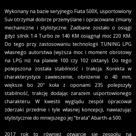
Wykonany na bazie seryjnego Fiata 500X, usportowiony
Suv otrzymał dobrze przemyślane i opracowane zmiany
mechaniczne i stylistyczne. Zadbane zostało o osiągi
gdyż silnik 1.4 Turbo ze 140 KM osiągnął moc 220 KM.
Do tego przy zastosowaniu technologii TUNING LPG
własnego autorstwa (wyższa moc i moment obrotowy
na LPG niż na plaiwie 100 czy 102 oktany). Do tego
polepszona została stabilność i trakcja. Korekta w
charakterystyce zawieszenie, obniżenie o 40 mm,
większe bo 20" koła z oponami 235 polepszyły
stabilność, trakcję dodając zarazem usportowionego
charakteru. W kwestii wyglądu zespół opracował
zderzaki przednie i tyle własnej koncepcji, nawiazując
stylistycznie do mniejszego jej "brata" Abarth-a 500.
2017 rok to również otwarcie się zespołu na