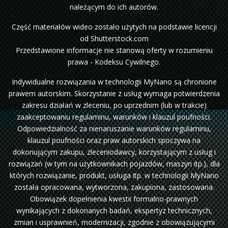
należącym do ich autorów.
Część materiałów wideo zostało użytych na podstawie licencji
od Shutterstock.com
Przedstawione informacje nie stanową oferty w rozumieniu
prawa - Kodeksu Cywilnego.
Indywidualne rozwiązania w technologii MyNano są chronione
prawem autorskim. Skorzystanie z usług wymaga potwierdzenia
zakresu działań w zleceniu, po uprzednim (lub w trakcie)
zaakceptowaniu regulaminu, warunków i klauzul poufności.
Odpowiedzialność za nienaruszanie warunków regulaminu,
klauzul poufności oraz praw autorskich spoczywa na
dokonującym zakupu, zleceniodawcy, korzystającym z usług i
rozwiązań (w tym na użytkownikach pojazdów, maszyn itp.), dla
których rozwiązanie, produkt, usługa itp. w technologii MyNano
została opracowana, wytworzona, zakupiona, zastosowana.
Obowiązek dopełnienia kwestii formalno-prawnych
wynikających z dokonanych badań, ekspertyz technicznych,
zmian i usprawnień, modernizacji, zgodnie z obowiązującymi