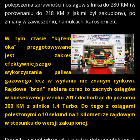
polepszenia sprawności i osiagów silnika do 280 KM (w
porównaniu do 218 KM z jakimi był zakupiony), po
zmiany w zawieszeniu, hamulcach, karosierii etc.
W tym czasie "kątem
oka" przygotowywane
jest zakres
efektywniejszego
wykorzystania paliwa
gazowego lecz w wydaniu nie znanym rynkowi.
Rajdowa "broń" nabiera coraz to zacnych osiągów
w konsekwencji w roku 2017 dochodząc do poziomu
300 KM z silnika 1.4 Turbo. Do tego z osiągami
poleszonymi o 10 sekund na 1 kilometrze rajdowym
w stosunku do wersji zakupionej.
Ponadto zespół wkroczył z bardzo dobrym efektem w