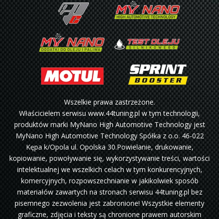
Wszelkie prawa zastrzeżone.
Właścicielem serwisu www.44tuning.pl w tym technologii,
produktów marki MyNano High Automotive Technology jest
MyNano High Automotive Technology Spółka z o.o. 46-022
Kępa k/Opola ul. Opolska 30.Powielanie, drukowanie,
kopiowanie, powoływanie się, wykorzystywanie treści, wartości
intelektualnej we wszelkich celach w tym konkurencyjnych,
komercyjnych, rozpowszechnianie w jakikolwiek sposób
materiałów zawartych na stronach serwisu 44tuning.pl bez
pisemnego zezwolenia jest zabronione! Wszystkie elementy
graficzne, zdjęcia i teksty są chronione prawem autorskim