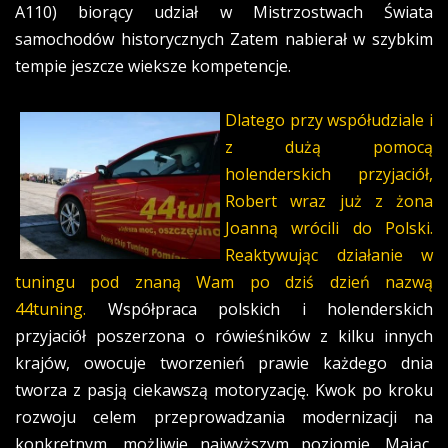
A110) biorący udział w Mistrzostwach Świata
samochodów historycznych Zatem nabierał w szybkim
tempie jeszcze wieksze kompetencje.
Dlatego przy współudziale i
z dużą pomocą
holenderskich przyjaciół,
Robert wraz już z żona
Joanną wrócili do Polski.
Reaktywując działanie w
tuningu pod znaną Wam po dziś dzień nazwą
44tuning.
Współpraca polskich i holenderskich
przyjaciół poszerzona o rówieśników z kilku innych
krajów, owocuje tworzenień prawie każdego dnia
tworza z pasją ciekawszą motoryzację. Kwok po kroku
rozwoju celem przeprowadzania modernizacji na
konkretnym, możliwie najwyższym poziomie. Mając