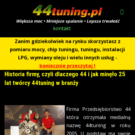
Większa moc • Mniejsze spalanie • Lepsza trwałość
kontakt
Zanim gdziekolwiek na rynku skorzystasz z
pomiaru mocy, chip tuningu, tuningu, instalacji
LPG, wymiany oleju i wielu innych usług -
koniecznie przeczytaj !
Historia firmy, czyli dlaczego 44 i jak minęło 25
lat twórcy 44tuning w branży
Firma Przedsiębiorstwo 44
która otrzymała medialną
nazwę 44tuning w roku
2005. U podstaw ma swoje