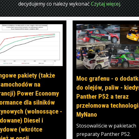
decydujemy co należy wykonać
Czytaj więcej
.
ngowe pakiety (także
Moc grafenu - o dodat
 samochodów na
do olejów, paliw - kiedy
ancji) Power Economy
Panther P52 a teraz
ormance dla silników
przełomowa technologi
ynowych (wolnossące -
MyNano
dowane) Diesel i
Stosowaliście w pakietach
ydowe (wkrótce
preparaty Panther P52.
ież w opcji