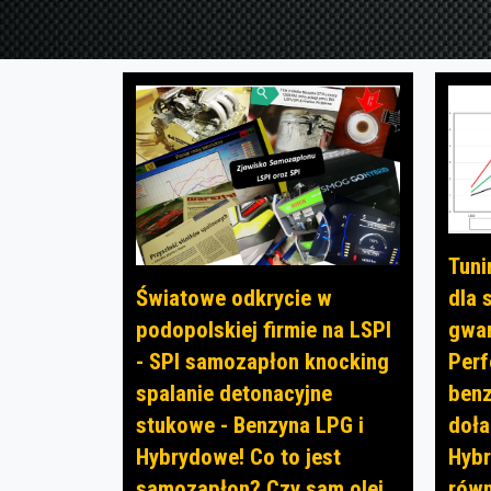
Tuni
dla
Światowe odkrycie w
gwar
podopolskiej firmie na LSPI
Perf
- SPI samozapłon knocking
benz
spalanie detonacyjne
doła
stukowe - Benzyna LPG i
Hybr
Hybrydowe! Co to jest
równ
samozapłon? Czy sam olej