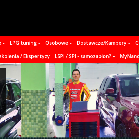
e
LPG tuning
Osobowe
Dostawcze/Kampery
C
zkolenia / Ekspertyzy
LSPI / SPI - samozapłon?
MyNano 