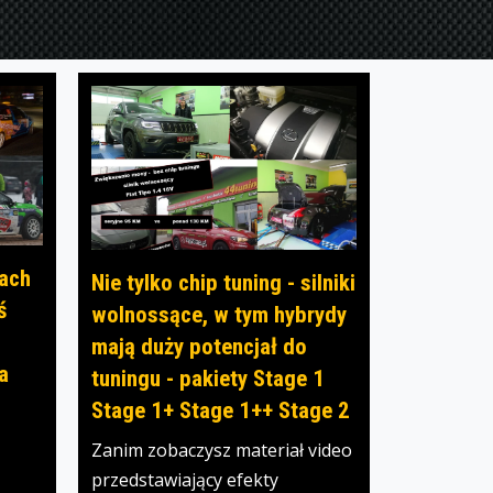
kach
Nie tylko chip tuning - silniki
ś
wolnossące, w tym hybrydy
mają duży potencjał do
a
tuningu - pakiety Stage 1
Stage 1+ Stage 1++ Stage 2
Zanim zobaczysz materiał video
przedstawiający efekty