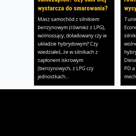
wysy
wystarcza do smarowania?
Tuni
Masz samochód z silnikiem
Econ
benzynowym (również z LPG),
siln
wolnossący, doładowany czy w
woln
układzie hybrydowym? Czy
hybry
wiedziałeś, że w silnikach z
Diese
zapłonem iskrowym
PD a 
(benzynowych, z LPG czy
mech
jednostkach…