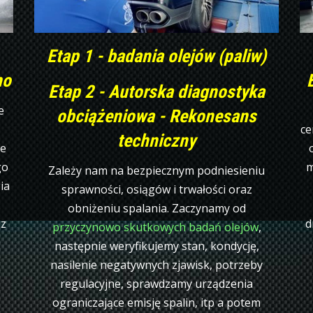
Etap 1 - badania olejów (paliw)
no
Etap 2 - Autorska diagnostyka
e
obciążeniowa - Rekonesans
ce
techniczny
ie
go
m
Zależy nam na bezpiecznym podniesieniu
ia
sprawności, osiągów i trwałości oraz
obniżeniu spalania. Zaczynamy od
z
d
przyczynowo skutkowych badań olejów
,
następnie weryfikujemy stan, kondycję,
nasilenie negatywnych zjawisk, potrzeby
regulacyjne, sprawdzamy urządzenia
ograniczające emisję spalin, itp a potem