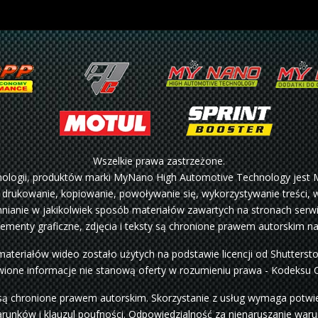
Wszelkie prawa zastrzeżone.
hnologii, produktów marki MyNano High Automotive Technology jest 
 drukowanie, kopiowanie, powoływanie się, wykorzystywanie treści, w
ianie w jakikolwiek sposób materiałów zawartych na stronach serwi
lementy graficzne, zdjęcia i teksty są chronione prawem autorskim n
materiałów wideo zostało użytych na podstawie licencji od Shutterst
ione informacje nie stanową oferty w rozumieniu prawa - Kodeksu 
są chronione prawem autorskim. Skorzystanie z usług wymaga potwier
arunków i klauzul poufności. Odpowiedzialność za nienaruszanie war