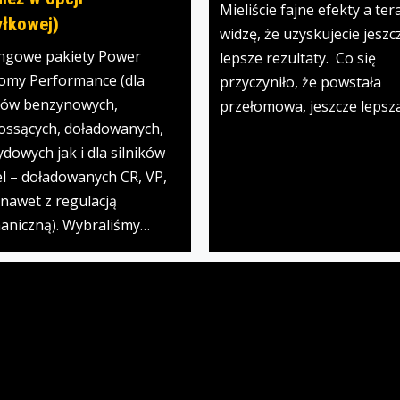
Mieliście fajne efekty a ter
łkowej)
widzę, że uzyskujecie jeszc
ngowe pakiety Power
lepsze rezultaty. Co się
omy Performance (dla
przyczyniło, że powstała
ików benzynowych,
przełomowa, jeszcze lepsz
ossących, doładowanych,
dowych jak i dla silników
l – doładowanych CR, VP,
nawet z regulacją
aniczną). Wybraliśmy…