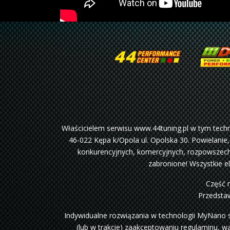
Właścicielem serwisu www.44tuning.pl w tym tec
46-022 Kępa k/Opola ul. Opolska 30. Powielanie,
konkurencyjnych, komercyjnych, rozpowszechn
zabronione! Wszystkie e
Część 
Przedstaw
Indywidualne rozwiązania w technologii MyNano 
(lub w trakcie) zaakceptowaniu regulaminu, w