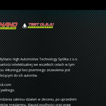
MyNano High Automotive Technology Spółka z o.o.
artości intelektualnej we wszelkich celach w tym
su 44tuning.pl bez pisemnego zezwolenia jest
ależącym do ich autorów.
ock.com
Cywilnego.
dzenia zakresu działań w zleceniu, po uprzednim
unków regulaminu, klauzul poufności oraz praw