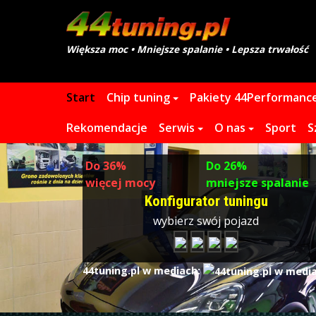
Większa moc • Mniejsze spalanie • Lepsza trwałość
Start
Chip tuning
Pakiety 44Performanc
Rekomendacje
Serwis
O nas
Sport
S
Do
36%
Do 26%
więcej mocy
mniejsze spalanie
Konfigurator tuningu
wybierz swój pojazd
44tuning.pl w mediach: