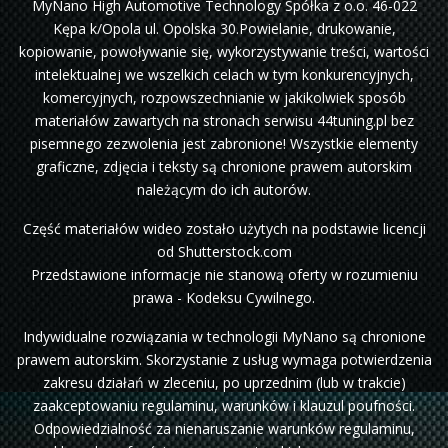
MyNano High Automotive Technology Spółka z o.o. 46-022
Kępa k/Opola ul. Opolska 30.Powielanie, drukowanie,
kopiowanie, powoływanie się, wykorzystywanie treści, wartości
intelektualnej we wszelkich celach w tym konkurencyjnych,
komercyjnych, rozpowszechnianie w jakikolwiek sposób
materiałów zawartych na stronach serwisu 44tuning.pl bez
pisemnego zezwolenia jest zabronione! Wszystkie elementy
graficzne, zdjęcia i teksty są chronione prawem autorskim
należącym do ich autorów.
Część materiałów wideo zostało użytych na podstawie licencji
od Shutterstock.com
Przedstawione informacje nie stanową oferty w rozumieniu
prawa - Kodeksu Cywilnego.
Indywidualne rozwiązania w technologii MyNano są chronione
prawem autorskim. Skorzystanie z usług wymaga potwierdzenia
zakresu działań w zleceniu, po uprzednim (lub w trakcie)
zaakceptowaniu regulaminu, warunków i klauzul poufności.
Odpowiedzialność za nienaruszanie warunków regulaminu,