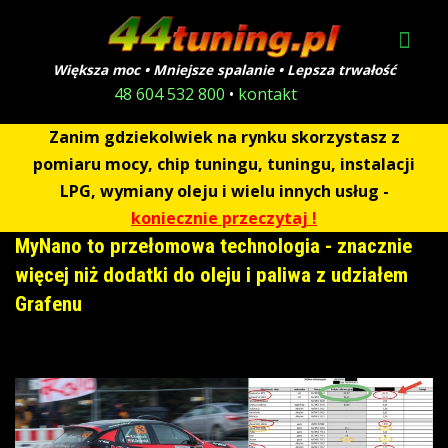
Większa moc • Mniejsze spalanie • Lepsza trwałość
48 604 532 800
•
kontakt
Zanim gdziekolwiek na rynku skorzystasz z
pomiaru mocy, chip tuningu, tuningu, instalacji
LPG, wymiany oleju i wielu innych usług -
koniecznie przeczytaj !
MyNano to przełomowa technologia - znacznie
więcej niż dodatki do oleju i paliwa z udziałem
Grafenu