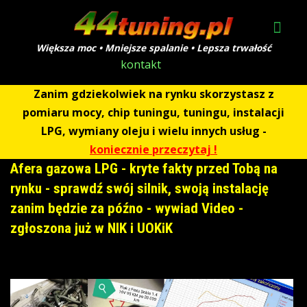
Większa moc • Mniejsze spalanie • Lepsza trwałość
kontakt
Zanim gdziekolwiek na rynku skorzystasz z
pomiaru mocy, chip tuningu, tuningu, instalacji
LPG, wymiany oleju i wielu innych usług -
koniecznie przeczytaj !
Afera gazowa LPG - kryte fakty przed Tobą na
rynku - sprawdź swój silnik, swoją instalację
zanim będzie za późno - wywiad Video -
zgłoszona już w NIK i UOKiK