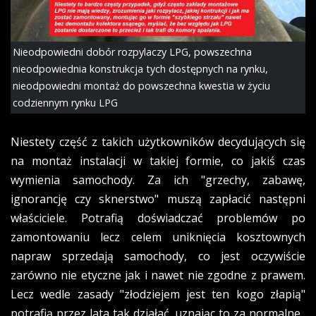
Nieodpowiedni dobór rozpylaczy LPG, powszechna
nieodpowiednia konstrukcja tych dostępnych na rynku,
nieodpowiedni montaż do powszechna kwestia w życiu
codziennym rynku LPG
Niestety część z takich użytkowników decydujących się
na montaż instalacji w takiej formie, co jakiś czas
wymienia samochody. Za ich "grzechy, zabawę,
ignorancję czy sknerstwo" muszą zapłacić następni
właściciele. Potrafią doświadczać problemów po
zamontowaniu lecz celem uniknięcia kosztownych
napraw sprzedają samochody, co jest oczywiście
zarówno nie etyczne jak i nawet nie zgodne z prawem.
Lecz wedle zasady "złodziejem jest ten kogo złapią"
potrafią przez lata tak działać, uznając to za normalne.