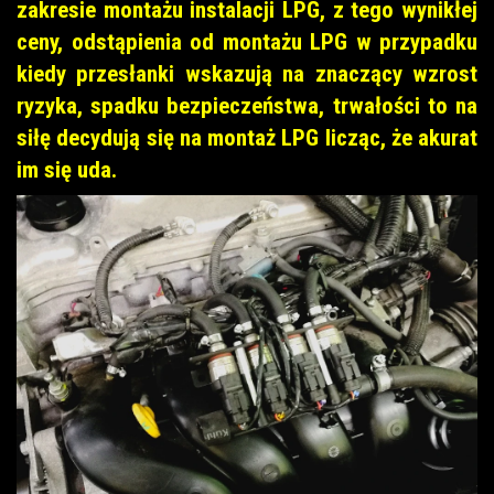
zakresie montażu instalacji LPG, z tego wynikłej
ceny, odstąpienia od montażu LPG w przypadku
kiedy przesłanki wskazują na znaczący wzrost
ryzyka, spadku bezpieczeństwa, trwałości to na
siłę decydują się na montaż LPG licząc, że akurat
im się uda.