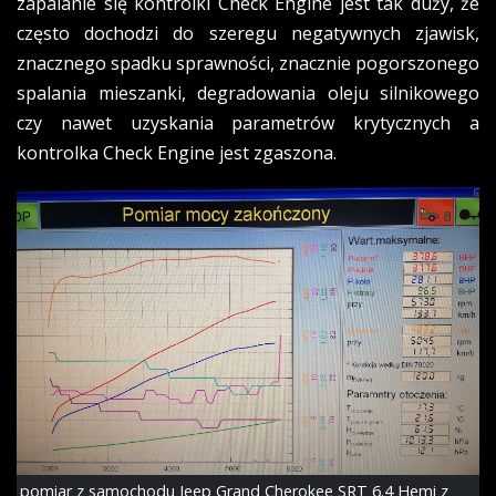
zapalanie się kontrolki Check Engine jest tak duży, że
często dochodzi do szeregu negatywnych zjawisk,
znacznego spadku sprawności, znacznie pogorszonego
spalania mieszanki, degradowania oleju silnikowego
czy nawet uzyskania parametrów krytycznych a
kontrolka Check Engine jest zgaszona.
pomiar z samochodu Jeep Grand Cherokee SRT 6.4 Hemi z