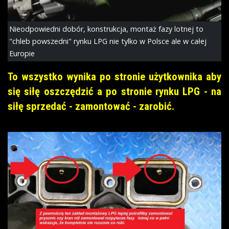
Nieodpowiedni dobór, konstrukcja, montaż fazy lotnej to
"chleb powszedni" rynku LPG nie tylko w Polsce ale w całej
Europie
To wszystko wynika po stronie użytkownika aby
się siłę oszczędzić a po stronie rynku LPG - na
siłę sprzedać - zamontować - zarobić.