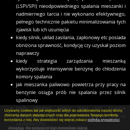
(LSPI/SPI) nieodpowiedniego spalania mieszanki i
nadmiernego tarcia i nie wykonano efektywnego,
pełnego technicznie pakietu minimalizowania tych
zjawisk lub ich usunięcia
kiedy silnik, układ zasilania, zapłonowy etc posiada
obniżona sprawność, kondycję czy uzyskał poziom
naprawczy
kiedy strategia zarządzania mieszanką
wykorzystuje intensywnie benzynę do chłodzenia
komory spalania
jak mieszanka paliwowo powietrza przy pracy na
benzynie osiąga prób nie spalania przez silnik
spalinowy
kiedy obydwa paliwa maja być spalane
Używamy cookies tak jak większość witryn do udoskonalenia naszej strony,
jednocześnie np: dotrysk benzyny w trakcie
zbierania danych statystycznych oraz dla poprawienia Twojego komfortu
korzystania z niej. Aby dowiedzieć się więcej zobacz
polityka prywatności
.
zasilania LPG
Akceptuję. Nie pokazuj mi tego komunikatu więcej.