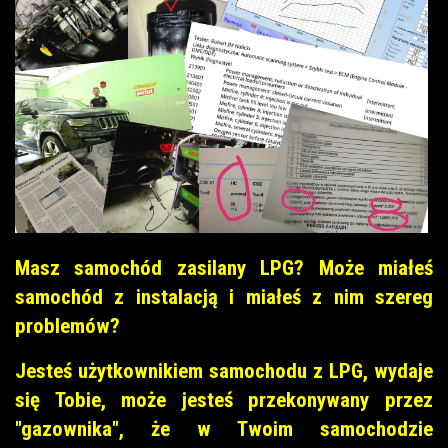
Masz samochód zasilany LPG? Może miałeś
samochód z instalacją i miałeś z nim szereg
problemów?
Jesteś użytkownikiem samochodu z LPG, wydaje
się Tobie, może jesteś przekonywany przez
"gazownika", że w Twoim samochodzie