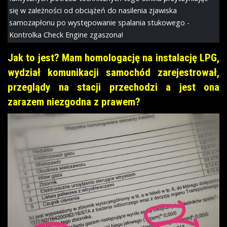
się w zależności od obciążeń do nasilenia zjawiska
samozapłonu po występowanie spalania stukowego -
Kontrolka Check Engine zgaszona!
Jak to jest? Mam homologację na instalację LPG,
wydział komunikacji samochód zarejestrował,
przeglądy na stacji przechodzi a jest ona
zarazem niezgodna z prawem?