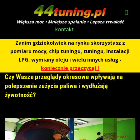
Większa moc • Mniejsze spalanie • Lepsza trwałość
kontakt
Zanim gdziekolwiek na rynku skorzystasz z
pomiaru mocy, chip tuningu, tuningu, instalacji
LPG, wymiany oleju i wielu innych usług -
koniecznie przeczytaj !
Czy Wasze przeglądy okresowe wpływają na
polepszenie zużycia paliwa i wydłużają
żywotność?