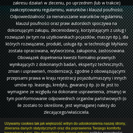
zakresu działań w zleceniu, po uprzednim (lub w trakcie)
zaakceptowaniu regulaminu, warunków i klauzul poufności.
Odpowiedzialność za nienaruszanie warunków regulaminu,
klauzul poufności oraz praw autorskich spoczywa na
dokonującym zakupu, zleceniodawcy, korzystającym z usług i
rozwiązań (w tym na użytkownikach pojazdów, maszyn itp.), dla
których rozwiązanie, produkt, usługa itp. w technologii MyNano
została opracowana, wytworzona, zakupiona, zastosowana.
Obowiązek dopełnienia kwestii formalno-prawnych
wynikających z dokonanych badań, ekspertyz technicznych,
zmian i usprawnień, modernizacji, zgodnie z obowiązującymi
przepisami prawa w kraju rejestracji pojazdu/maszyny i innych
umów np. leasingu, kredytu, gwarancji itp. (o ile jest to
wymagane ze względu na dokonane usprawnienia, zmiany) w
tym poinformowanie odpowiednich organów państwowych (o
ile zostało to określone, jest wymagane) należy do
zlecającego/właściciela.
Projekt i wykonanie:
webdragon.pl
Klauzula informacyjna RODO.
Używamy cookies tak jak większość witryn do udoskonalenia naszej strony,
zbierania danych statystycznych oraz dla poprawienia Twojego komfortu