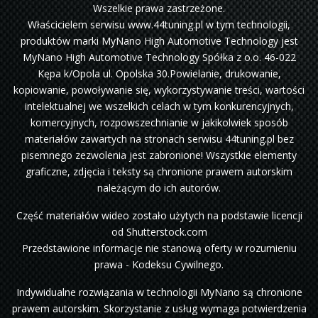
Wszelkie prawa zastrzeżone.
Właścicielem serwisu www.44tuning.pl w tym technologii,
produktów marki MyNano High Automotive Technology jest
MyNano High Automotive Technology Spółka z o.o. 46-022
Kępa k/Opola ul. Opolska 30.Powielanie, drukowanie,
kopiowanie, powoływanie się, wykorzystywanie treści, wartości
intelektualnej we wszelkich celach w tym konkurencyjnych,
komercyjnych, rozpowszechnianie w jakikolwiek sposób
materiałów zawartych na stronach serwisu 44tuning.pl bez
pisemnego zezwolenia jest zabronione! Wszystkie elementy
graficzne, zdjęcia i teksty są chronione prawem autorskim
należącym do ich autorów.
Część materiałów wideo zostało użytych na podstawie licencji
od Shutterstock.com
Przedstawione informacje nie stanową oferty w rozumieniu
prawa - Kodeksu Cywilnego.
Indywidualne rozwiązania w technologii MyNano są chronione
prawem autorskim. Skorzystanie z usług wymaga potwierdzenia