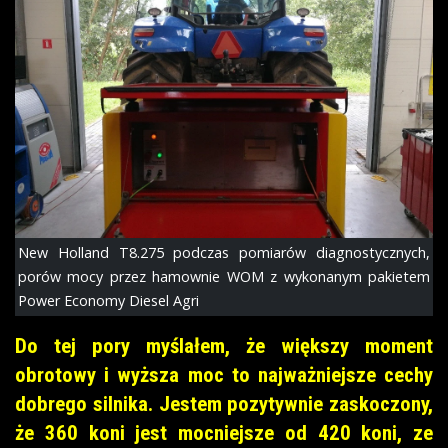
New Holland T8.275 podczas pomiarów diagnostycznych,
porów mocy przez hamownie WOM z wykonanym pakietem
Power Economy Diesel Agri
Do tej pory myślałem, że większy moment
obrotowy i wyższa moc to najważniejsze cechy
dobrego silnika. Jestem pozytywnie zaskoczony,
że 360 koni jest mocniejsze od 420 koni, ze