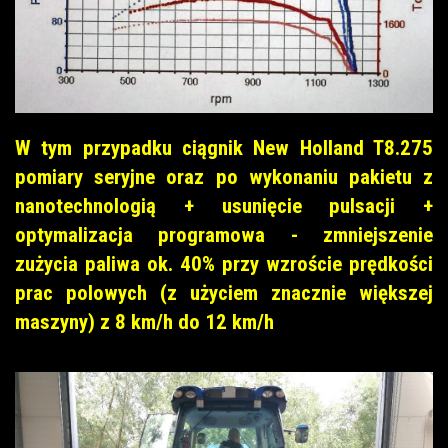
W tym przypadku ciągnik New Holland T8.275
pomiary seryjne oraz po wykonaniu pakietu z
nanotechnologią + usunięcie pulsacji +
optymalizacja programowa - zmniejszenie
zużycia paliwa ok. 40% przy wzroście prędkości
prac polowych (z użyciem znacznie większej
maszyny) z 8 km/h do 12 km/h