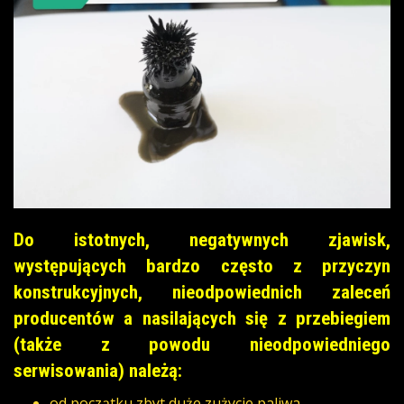
Do istotnych, negatywnych zjawisk,
występujących bardzo często z przyczyn
konstrukcyjnych, nieodpowiednich zaleceń
producentów a nasilających się z przebiegiem
(także z powodu nieodpowiedniego
serwisowania) należą:
od początku zbyt duże zużycie paliwa