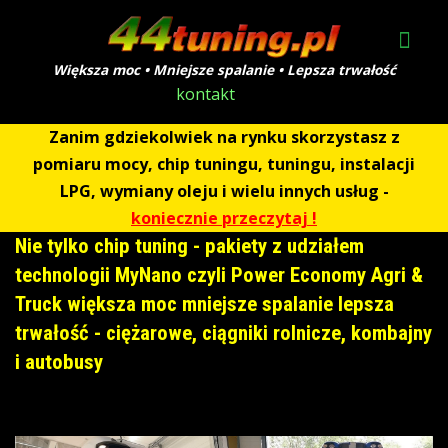
Większa moc • Mniejsze spalanie • Lepsza trwałość
kontakt
Zanim gdziekolwiek na rynku skorzystasz z
pomiaru mocy, chip tuningu, tuningu, instalacji
LPG, wymiany oleju i wielu innych usług -
koniecznie przeczytaj !
Nie tylko chip tuning - pakiety z udziałem
technologii MyNano czyli Power Economy Agri &
Truck większa moc mniejsze spalanie lepsza
trwałość - ciężarowe, ciągniki rolnicze, kombajny
i autobusy