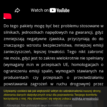
Do tego pakiety mogę być bez problemu stosowane w
silnikach, jednostkach napędowych na gwarancji, gdyż
zmniejszają negatywne zjawiska, przyczyniają do do
znaczącego wzrostu bezpieczeństwa, mniejszej emisji
zanieczyszczeń, lepszej trwałości. Tego nikt zabronić
nie może, gdyż jest to zakres wielokrotnie nie spełniany
(wymagany m.in w przepisach UE, homologacjach o
ograniczeniu emisji spalin, wymogach stawianych na
producentach czy przepisach o przeciwdziałaniu
powstawania zagrożeń w ruchu drogowym) przez
samych producentów jednostek napędowych.
Używamy cookies tak jak większość witryn do udoskonalenia naszej strony,
zbierania danych statystycznych oraz dla poprawienia Twojego komfortu
korzystania z niej. Aby dowiedzieć się więcej zobacz
polityka prywatności
.
Akceptuję. Nie pokazuj mi tego komunikatu więcej.