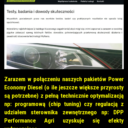
Zarazem w połączeniu naszych pakietów Power
Economy Diesel (o ile jeszcze większe przyrosty
są potrzebne) z pełną technicznie optymalizacją
np: programową (chip tuning) czy regulacją z
udziałem sterownika zewnętrznego np: DPP
Performance Agri uzyskuje się efekty