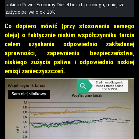
pakietu Power Economy Diesel bez chip tuningu, mniejsze
zużycie paliwa o ok. 20%
Co dopiero mówić (przy stosowaniu samego
oleju) o faktycznie niskim współczynniku tarcia
celem uzyskania odpowiednio zakładanej
sprawności, zapewnieniu bezpieczeństwa,
niskiego zużycia paliwa i odpowiednio niskiej
emisji zanieczyszczeń.