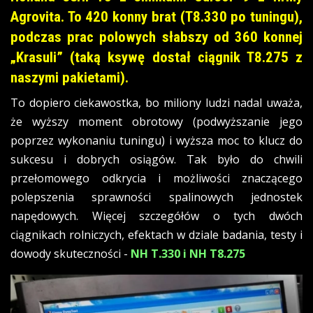
Agrovita. To 420 konny brat (T8.330 po tuningu),
podczas prac polowych słabszy od 360 konnej
„Krasuli” (taką ksywę dostał ciągnik T8.275 z
naszymi pakietami).
To dopiero ciekawostka, bo miliony ludzi nadal uważa,
że wyższy moment obrotowy (podwyższanie jego
poprzez wykonaniu tuningu) i wyższa moc to klucz do
sukcesu i dobrych osiągów. Tak było do chwili
przełomowego odkrycia i możliwości znaczącego
polepszenia sprawności spalinowych jednostek
napędowych. Więcej szczegółów o tych dwóch
ciągnikach rolniczych, efektach w dziale badania, testy i
dowody skuteczności -
NH T.330 i NH T8.275