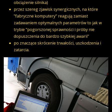
obciążenie silnika)
przez szereg zjawisk synergicznych, na które
"fabryczne komputery" reagują zamiast
zadawaniem optymalnych parametrów to jak w
trybie "pogorszonej sprawności i próby nie
dopuszczenia do bardzo szybkiej awarii"
po znaczące skrócenie trwałości, uszkodzenia i
zatarcia.