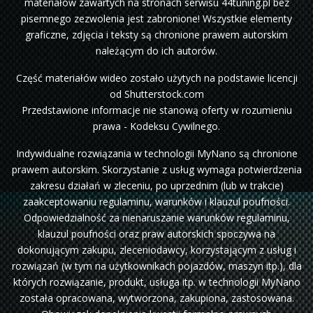
materiałów zawartych na stronach serwisu 44tuning.pl bez
pisemnego zezwolenia jest zabronione! Wszystkie elementy
graficzne, zdjęcia i teksty są chronione prawem autorskim
należącym do ich autorów.
Część materiałów wideo zostało użytych na podstawie licencji
od Shutterstock.com
Przedstawione informacje nie stanową oferty w rozumieniu
prawa - Kodeksu Cywilnego.
Indywidualne rozwiązania w technologii MyNano są chronione
prawem autorskim. Skorzystanie z usług wymaga potwierdzenia
zakresu działań w zleceniu, po uprzednim (lub w trakcie)
zaakceptowaniu regulaminu, warunków i klauzul poufności.
Odpowiedzialność za nienaruszanie warunków regulaminu,
klauzul poufności oraz praw autorskich spoczywa na
dokonującym zakupu, zleceniodawcy, korzystającym z usług i
rozwiązań (w tym na użytkownikach pojazdów, maszyn itp.), dla
których rozwiązanie, produkt, usługa itp. w technologii MyNano
została opracowana, wytworzona, zakupiona, zastosowana.