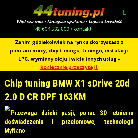
Większa moc • Mniejsze spalanie • Lepsza trwałość
48 604 532 800
•
kontakt
Zanim gdziekolwiek na rynku skorzystasz z
pomiaru mocy, chip tuningu, tuningu, instalacji
LPG, wymiany oleju i wielu innych usług -
koniecznie przeczytaj !
Chip tuning BMW X1 sDrive 20d
2.0 D CR DPF 163KM
Przewaga dzięki pasji, ponad 30 letniemu
doświadczeniu i przełomowej technologii
MyNano.