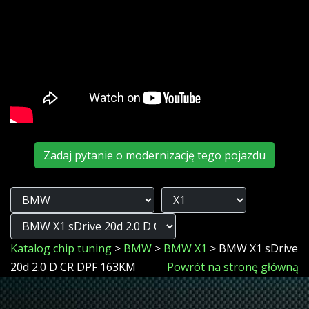
Zadaj pytanie o modernizację tego pojazdu
Katalog chip tuning
>
BMW
>
BMW X1
> BMW X1 sDrive
20d 2.0 D CR DPF 163KM
Powrót na stronę główną