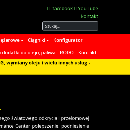
facebook
YouTube
kontakt
Szukaj
iężarowe
Ciągniki
Konfigurator
dodatki do oleju, paliwa
RODO
Kontakt
G, wymiany oleju i wielu innych usług -
.
zego światowego odkrycia i przełomowej
mance Center polepszenie, podniesienie