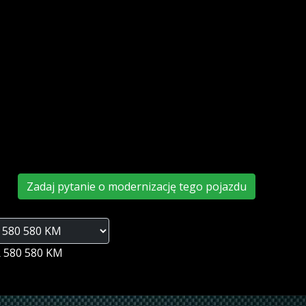
Zadaj pytanie o modernizację tego pojazdu
R 580 580 KM