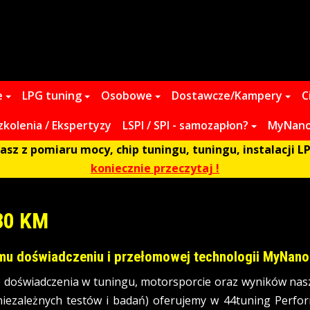
e
LPG tuning
Osobowe
Dostawcze/Kampery
C
zkolenia / Ekspertyzy
LSPI / SPI - samozapłon?
MyNano 
z z pomiaru mocy, chip tuningu, tuningu, instalacji LP
koniecznie przeczytaj !
580 KM
emu doświadczeniu i przełomowej technologii MyNano
 doświadczenia w tuningu, motorsporcie oraz wyników nas
ezależnych testów i badań) oferujemy w 44tuning Perfor