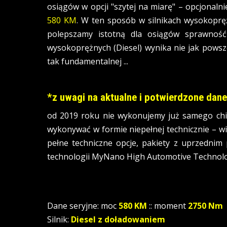
osiągów w opcji "szytej na miarę" – opcjonaln
580 KM
. W ten sposób w silnikach wysokoprę
polepszamy istotną dla osiągów sprawnoś
wysokoprężnych (Diesel) wynika nie jak powsz
tak fundamentalnej ...
*z uwagi na aktualne i potwierdzone dan
od 2019 roku nie wykonujemy już samego chip
wykonywać w formie niepełnej technicznie – wię
pełne techniczne opcje, pakiety z uprzedni
technologii MyNano High Automotive Technol
Dane seryjne: moc
580 KM
:: moment
2750 Nm
Silnik:
Diesel z doładowaniem