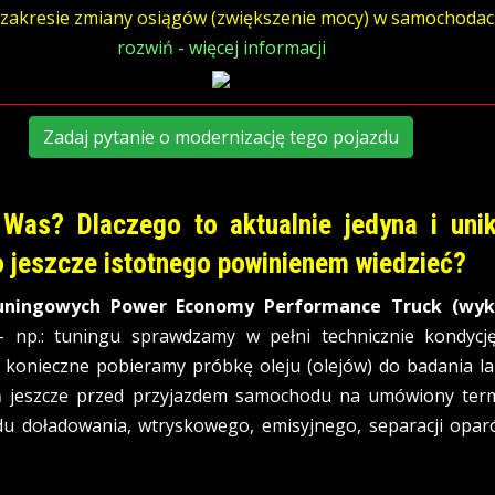
zakresie zmiany osiągów (zwiększenie mocy) w samochodac
rozwiń - więcej informacji
Zadaj pytanie o modernizację tego pojazdu
Was? Dlaczego to aktualnie jedyna i uni
o jeszcze istotnego powinienem wiedzieć?
tuningowych Power Economy Performance Truck (wyk
 np.: tuningu sprawdzamy w pełni technicznie kondycję 
to konieczne pobieramy próbkę oleju (olejów) do badania la
ń jeszcze przed przyjazdem samochodu na umówiony term
u doładowania, wtryskowego, emisyjnego, separacji oparó