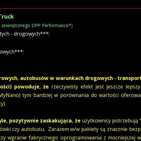
Truck
ka zewnętrznego DPP Performance*)
tych - drogowych***:
gowych***:
rowych, autobusów w warunkach drogowych - transport
ości) powoduje, że
rzeczywisty efekt jest jeszcze lepsz
 MyNano) tym bardziej w porównania do wartości oferow
cy).
yle, pozytywnie zaskakująca, że
użytkownicy potrzebują "
arówki czy autobusu. Zarazem w/w pakiety są znacznie bez
zy wgranie fabrycznego oprogramowania z mocniejszej wers