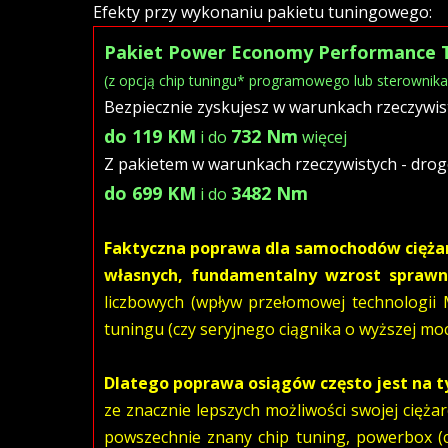
Efekty przy wykonaniu pakietu tuningowego:
Pakiet Power Economy Performance 
(z opcją chip tuningu* programowego lub sterowni
Bezpiecznie zyskujesz w warunkach rzeczywis
do 119 KM
732 Nm
i do
więcej
Z pakietem w warunkach rzeczywistych - dro
do 699 KM
3482 Nm
i do
Faktyczna poprawa dla samochodów cięża
własnych, fundamentalny wzrost sprawn
liczbowych (wpływ przełomowej technologii
tuningu (czy seryjnego ciągnika o wyższej mo
Dlatego poprawa osiągów często jest na t
ze znacznie lepszych możliwości swojej cięż
powszechnie znany chip tuning, powerbox (c