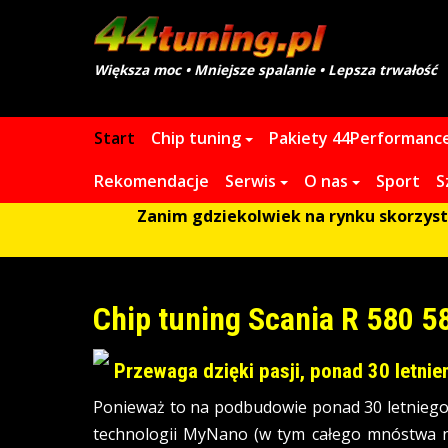
Większa moc • Mniejsze spalanie • Lepsza trwałość
Start
Chip tuning
Pakiety 44Performanc
Rekomendacje
Serwis
O nas
Sport
S
Zanim gdziekolwiek na rynku skorzystas
Chip tuning Scania R 580 
Przewaga dzięki pasji, ponad 30 letni
Ponieważ to na podbudowie ponad 30 letniego
technologii MyNano (w tym całego mnóstwa ni