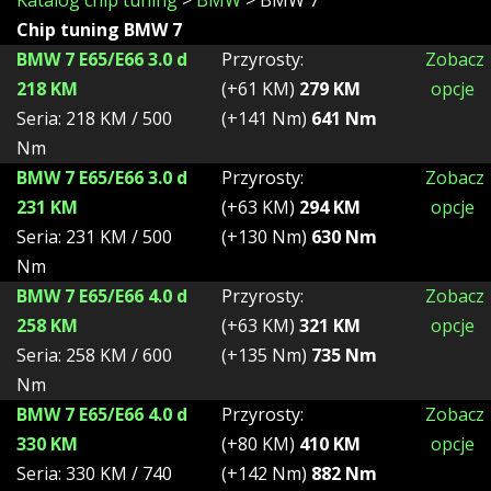
Katalog chip tuning
>
BMW
> BMW 7
Chip tuning BMW 7
BMW 7 E65/E66 3.0 d
Przyrosty:
Zobacz
218 KM
(+61 KM)
279 KM
opcje
Seria: 218 KM / 500
(+141 Nm)
641 Nm
Nm
BMW 7 E65/E66 3.0 d
Przyrosty:
Zobacz
231 KM
(+63 KM)
294 KM
opcje
Seria: 231 KM / 500
(+130 Nm)
630 Nm
Nm
BMW 7 E65/E66 4.0 d
Przyrosty:
Zobacz
258 KM
(+63 KM)
321 KM
opcje
Seria: 258 KM / 600
(+135 Nm)
735 Nm
Nm
BMW 7 E65/E66 4.0 d
Przyrosty:
Zobacz
330 KM
(+80 KM)
410 KM
opcje
Seria: 330 KM / 740
(+142 Nm)
882 Nm