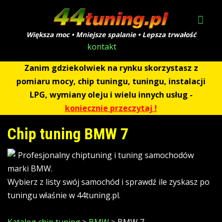
Większa moc • Mniejsze spalanie • Lepsza trwałość
kontakt
Zanim gdziekolwiek na rynku skorzystasz z
pomiaru mocy, chip tuningu, tuningu, instalacji
LPG, wymiany oleju i wielu innych usług -
koniecznie przeczytaj !
Chip tuning BMW 7
Profesjonalny chiptuning i tuning samochodów
marki BMW.
Wybierz z listy swój samochód i sprawdź ile zyskasz po
tuningu właśnie w 44tuning.pl.