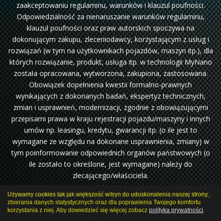
zaakceptowaniu regulaminu, warunków i klauzul poufności.
Odpowiedzialność za nienaruszanie warunków regulaminu,
klauzul poufności oraz praw autorskich spoczywa na
dokonującym zakupu, zleceniodawcy, korzystającym z usług i
rozwiązań (w tym na użytkownikach pojazdów, maszyn itp.), dla
których rozwiązanie, produkt, usługa itp. w technologii MyNano
została opracowana, wytworzona, zakupiona, zastosowana.
Obowiązek dopełnienia kwestii formalno-prawnych
wynikających z dokonanych badań, ekspertyz technicznych,
zmian i usprawnień, modernizacji, zgodnie z obowiązującymi
przepisami prawa w kraju rejestracji pojazdu/maszyny i innych
umów np. leasingu, kredytu, gwarancji itp. (o ile jest to
wymagane ze względu na dokonane usprawnienia, zmiany) w
tym poinformowanie odpowiednich organów państwowych (o
ile zostało to określone, jest wymagane) należy do
zlecającego/właściciela.
Projekt i wykonanie:
webdragon.pl
Klauzula informacyjna RODO.
Używamy cookies tak jak większość witryn do udoskonalenia naszej strony,
zbierania danych statystycznych oraz dla poprawienia Twojego komfortu
korzystania z niej. Aby dowiedzieć się więcej zobacz
polityka prywatności
.