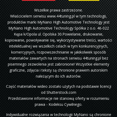
Wszelkie prawa zastrzeżone.
Właścicielem serwisu www.44tuning.pl w tym technologii,
produktów marki MyNano High Automotive Technology jest
MyNano High Automotive Technology Spółka z o.o. 46-022
Kępa k/Opola ul. Opolska 30.Powielanie, drukowanie,
kopiowanie, powoływanie się, wykorzystywanie treści, wartości
intelektualnej we wszelkich celach w tym konkurencyjnych,
komercyjnych, rozpowszechnianie w jakikolwiek sposób
materiałów zawartych na stronach serwisu 44tuning.pl bez
pisemnego zezwolenia jest zabronione! Wszystkie elementy
graficzne, zdjęcia i teksty są chronione prawem autorskim
należącym do ich autorów.
Część materiałów wideo zostało użytych na podstawie licencji
od Shutterstock.com
Przedstawione informacje nie stanową oferty w rozumieniu
prawa - Kodeksu Cywilnego.
Indywidualne rozwiązania w technologii MyNano są chronione