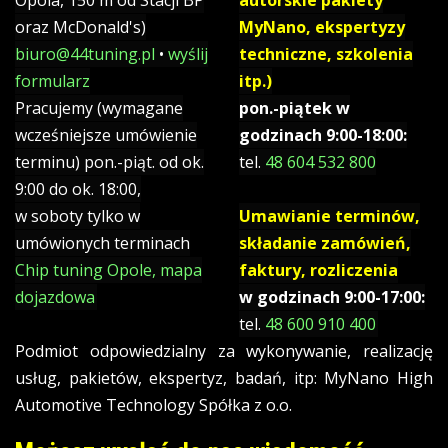
Opola, 150 m od Stacji BP
autorskie pakiety
oraz McDonald's)
MyNano, ekspertyzy
biuro@44tuning.pl
•
wyślij
techniczne, szkolenia
formularz
itp.)
Pracujemy (wymagane
pon.-piątek w
wcześniejsze umówienie
godzinach 9:00-18:00:
terminu) pon.-piąt. od ok.
tel.
48 604 532 800
9:00 do ok. 18:00,
w soboty tylko w
Umawianie terminów,
umówionych terminach
składanie zamówień,
Chip tuning Opole, mapa
faktury, rozliczenia
dojazdowa
w godzinach 9:00-17:00:
tel.
48 600 910 400
Podmiot odpowiedzialny za wykonywanie, realizację
usług, pakietów, ekspertyz, badań, itp: MyNano High
Automotive Technology Spółka z o.o.