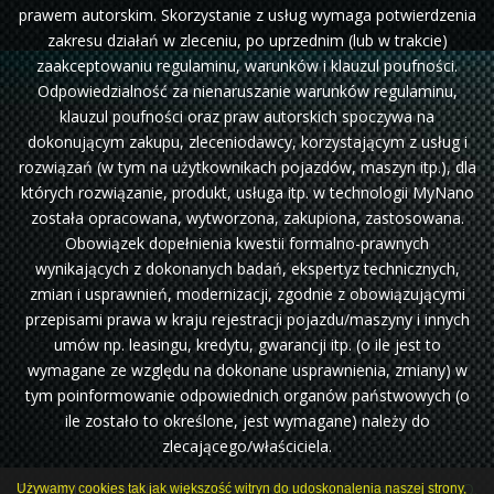
prawem autorskim. Skorzystanie z usług wymaga potwierdzenia
zakresu działań w zleceniu, po uprzednim (lub w trakcie)
zaakceptowaniu regulaminu, warunków i klauzul poufności.
Odpowiedzialność za nienaruszanie warunków regulaminu,
klauzul poufności oraz praw autorskich spoczywa na
dokonującym zakupu, zleceniodawcy, korzystającym z usług i
rozwiązań (w tym na użytkownikach pojazdów, maszyn itp.), dla
których rozwiązanie, produkt, usługa itp. w technologii MyNano
została opracowana, wytworzona, zakupiona, zastosowana.
Obowiązek dopełnienia kwestii formalno-prawnych
wynikających z dokonanych badań, ekspertyz technicznych,
zmian i usprawnień, modernizacji, zgodnie z obowiązującymi
przepisami prawa w kraju rejestracji pojazdu/maszyny i innych
umów np. leasingu, kredytu, gwarancji itp. (o ile jest to
wymagane ze względu na dokonane usprawnienia, zmiany) w
tym poinformowanie odpowiednich organów państwowych (o
ile zostało to określone, jest wymagane) należy do
zlecającego/właściciela.
Projekt i wykonanie:
webdragon.pl
Klauzula informacyjna RODO.
Używamy cookies tak jak większość witryn do udoskonalenia naszej strony,