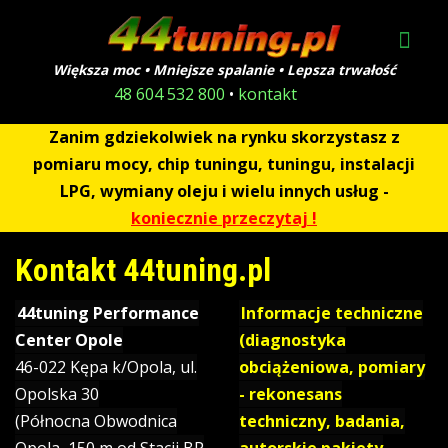
Większa moc • Mniejsze spalanie • Lepsza trwałość
48 604 532 800
•
kontakt
Zanim gdziekolwiek na rynku skorzystasz z
pomiaru mocy, chip tuningu, tuningu, instalacji
LPG, wymiany oleju i wielu innych usług -
koniecznie przeczytaj !
Kontakt 44tuning.pl
44tuning Performance
Informacje techniczne
Center Opole
(diagnostyka
46-022 Kępa k/Opola, ul.
obciążeniowa, pomiary
Opolska 30
- rekonesans
(Północna Obwodnica
techniczny, badania,