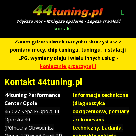
Większa moc • Mniejsze spalanie • Lepsza trwałość
kontakt
Zanim gdziekolwiek na rynku skorzystasz z
pomiaru mocy, chip tuningu, tuningu, instalacji
LPG, wymiany oleju i wielu innych usług -
koniecznie przeczytaj !
Kontakt 44tuning.pl
44tuning Performance
Informacje techniczne
Center Opole
(diagnostyka
46-022 Kępa k/Opola, ul.
obciążeniowa, pomiary
Opolska 30
- rekonesans
(Północna Obwodnica
techniczny, badania,