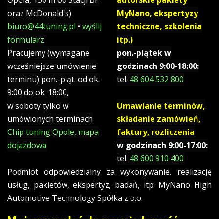
Opola, 150 m od Stacji BP
autorskie pakiety
oraz McDonald's)
MyNano, ekspertyzy
biuro@44tuning.pl
•
wyślij
techniczne, szkolenia
formularz
itp.)
Pracujemy (wymagane
pon.-piątek w
wcześniejsze umówienie
godzinach 9:00-18:00:
terminu) pon.-piąt. od ok.
tel.
48 604 532 800
9:00 do ok. 18:00,
w soboty tylko w
Umawianie terminów,
umówionych terminach
składanie zamówień,
Chip tuning Opole, mapa
faktury, rozliczenia
dojazdowa
w godzinach 9:00-17:00:
tel.
48 600 910 400
Podmiot odpowiedzialny za wykonywanie, realizację
usług, pakietów, ekspertyz, badań, itp: MyNano High
Automotive Technology Spółka z o.o.