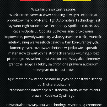
Wszelkie prawa zastrzeżone.
Właścicielem serwisu www.44tuning.pl w tym technologii,
produktów marki MyNano High Automotive Technology jest
MyNano High Automotive Technology Spółka z o.o. 46-022
Kępa k/Opola ul. Opolska 30.Powielanie, drukowanie,
kopiowanie, powoływanie się, wykorzystywanie treści, wartości
intelektualnej we wszelkich celach w tym konkurencyjnych,
komercyjnych, rozpowszechnianie w jakikolwiek sposób
materiałów zawartych na stronach serwisu 44tuning.pl bez
pisemnego zezwolenia jest zabronione! Wszystkie elementy
graficzne, zdjęcia i teksty są chronione prawem autorskim
należącym do ich autorów.
Część materiałów wideo zostało użytych na podstawie licencji
od Shutterstock.com
Przedstawione informacje nie stanową oferty w rozumieniu
prawa - Kodeksu Cywilnego.
Indywidualne rozwiązania w technologii MyNano są chronione