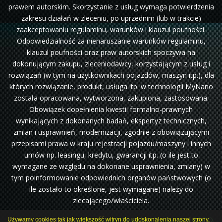
prawem autorskim. Skorzystanie z usług wymaga potwierdzenia
zakresu działań w zleceniu, po uprzednim (lub w trakcie)
zaakceptowaniu regulaminu, warunków i klauzul poufności.
Odpowiedzialność za nienaruszanie warunków regulaminu,
klauzul poufności oraz praw autorskich spoczywa na
dokonującym zakupu, zleceniodawcy, korzystającym z usług i
rozwiązań (w tym na użytkownikach pojazdów, maszyn itp.), dla
których rozwiązanie, produkt, usługa itp. w technologii MyNano
została opracowana, wytworzona, zakupiona, zastosowana.
Obowiązek dopełnienia kwestii formalno-prawnych
wynikających z dokonanych badań, ekspertyz technicznych,
zmian i usprawnień, modernizacji, zgodnie z obowiązującymi
przepisami prawa w kraju rejestracji pojazdu/maszyny i innych
umów np. leasingu, kredytu, gwarancji itp. (o ile jest to
wymagane ze względu na dokonane usprawnienia, zmiany) w
tym poinformowanie odpowiednich organów państwowych (o
ile zostało to określone, jest wymagane) należy do
zlecającego/właściciela.
Projekt i wykonanie:
webdragon.pl
Klauzula informacyjna RODO.
Używamy cookies tak jak większość witryn do udoskonalenia naszej strony,