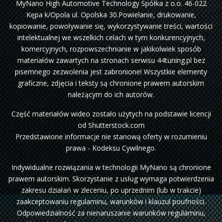
MyNano High Automotive Technology Spółka z o.o. 46-022
Kępa k/Opola ul. Opolska 30.Powielanie, drukowanie,
kopiowanie, powoływanie się, wykorzystywanie treści, wartości
intelektualnej we wszelkich celach w tym konkurencyjnych,
komercyjnych, rozpowszechnianie w jakikolwiek sposób
materiałów zawartych na stronach serwisu 44tuning.pl bez
pisemnego zezwolenia jest zabronione! Wszystkie elementy
graficzne, zdjęcia i teksty są chronione prawem autorskim
należącym do ich autorów.
Część materiałów wideo zostało użytych na podstawie licencji
od Shutterstock.com
Przedstawione informacje nie stanową oferty w rozumieniu
prawa - Kodeksu Cywilnego.
Indywidualne rozwiązania w technologii MyNano są chronione
prawem autorskim. Skorzystanie z usług wymaga potwierdzenia
zakresu działań w zleceniu, po uprzednim (lub w trakcie)
zaakceptowaniu regulaminu, warunków i klauzul poufności.
Odpowiedzialność za nienaruszanie warunków regulaminu,