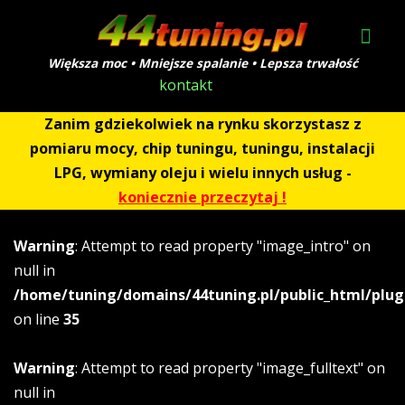
Większa moc • Mniejsze spalanie • Lepsza trwałość
kontakt
Zanim gdziekolwiek na rynku skorzystasz z
pomiaru mocy, chip tuningu, tuningu, instalacji
LPG, wymiany oleju i wielu innych usług -
koniecznie przeczytaj !
Warning
: Attempt to read property "image_intro" on
null in
/home/tuning/domains/44tuning.pl/public_html/plug
on line
35
Warning
: Attempt to read property "image_fulltext" on
null in