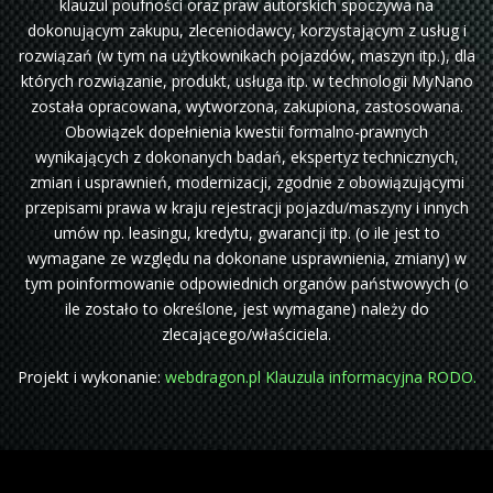
klauzul poufności oraz praw autorskich spoczywa na
dokonującym zakupu, zleceniodawcy, korzystającym z usług i
rozwiązań (w tym na użytkownikach pojazdów, maszyn itp.), dla
których rozwiązanie, produkt, usługa itp. w technologii MyNano
została opracowana, wytworzona, zakupiona, zastosowana.
Obowiązek dopełnienia kwestii formalno-prawnych
wynikających z dokonanych badań, ekspertyz technicznych,
zmian i usprawnień, modernizacji, zgodnie z obowiązującymi
przepisami prawa w kraju rejestracji pojazdu/maszyny i innych
umów np. leasingu, kredytu, gwarancji itp. (o ile jest to
wymagane ze względu na dokonane usprawnienia, zmiany) w
tym poinformowanie odpowiednich organów państwowych (o
ile zostało to określone, jest wymagane) należy do
zlecającego/właściciela.
Projekt i wykonanie:
webdragon.pl
Klauzula informacyjna RODO.