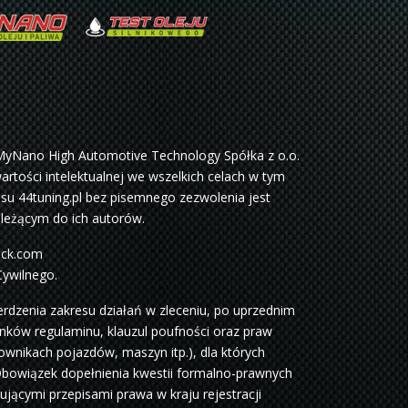
MyNano High Automotive Technology Spółka z o.o.
rtości intelektualnej we wszelkich celach w tym
su 44tuning.pl bez pisemnego zezwolenia jest
ależącym do ich autorów.
ock.com
Cywilnego.
dzenia zakresu działań w zleceniu, po uprzednim
unków regulaminu, klauzul poufności oraz praw
wnikach pojazdów, maszyn itp.), dla których
Obowiązek dopełnienia kwestii formalno-prawnych
jącymi przepisami prawa w kraju rejestracji