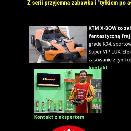
Z serii przyjemna zabawka i "tyłkiem po 
KTM X-BOW to zab
fantastyczną fraj
grade K04, sportow
Super VIP LUX. Efek
zasuwanie z tymi os
kontakt
Kontakt z ekspertem