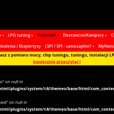
e
LPG tuning
Osobowe
Dostawcze/Kampery
C
zkolenia / Ekspertyzy
LSPI / SPI - samozapłon?
MyNano 
z z pomiaru mocy, chip tuningu, tuningu, instalacji LP
koniecznie przeczytaj !
o" on null in
html/plugins/system/t4/themes/base/html/com_content
ext" on null in
html/plugins/system/t4/themes/base/html/com_content