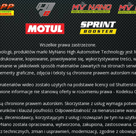
Wszelkie prawa zastrzeżone.
hnologii, produktów marki MyNano High Automotive Technology jest 
 drukowanie, kopiowanie, powoływanie się, wykorzystywanie treści, wa
ianie w jakikolwiek sposób materiałów zawartych na stronach serwi
lementy graficzne, zdjęcia i teksty są chronione prawem autorskim n
materiałów wideo zostało użytych na podstawie licencji od Shutterst
ione informacje nie stanową oferty w rozumieniu prawa - Kodeksu 
są chronione prawem autorskim. Skorzystanie z usług wymaga potwier
arunków i klauzul poufności. Odpowiedzialność za nienaruszanie war
 zleceniodawcy, korzystającym z usług i rozwiązań (w tym na użytko
i MyNano została opracowana, wytworzona, zakupiona, zastosowana. 
 technicznych, zmian i usprawnień, modernizacji, zgodnie z obowiązu