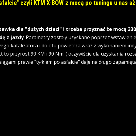
asfalcie" czyli KTM X-BOW z mocą po tuningu u nas a
awka dla "dużych dzieci" i trzeba przyznać że mocą 3
dę z jazdy
. Parametry zostały uzyskane poprzez wstawienie
ego katalizatora i dolotu powietrza wraz z wykonaniem indy
t to przyrost 90 KM i 90 Nm. ( oczywiście dla uzyskania roz
iągami prawie "tyłkiem po asfalcie" daje na długo zapamiętan