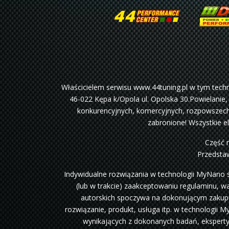
Właścicielem serwisu www.44tuning.pl w tym tec
46-022 Kępa k/Opola ul. Opolska 30.Powielanie,
konkurencyjnych, komercyjnych, rozpowszechn
zabronione! Wszystkie e
Część 
Przedstaw
Indywidualne rozwiązania w technologii MyNano 
(lub w trakcie) zaakceptowaniu regulaminu, w
autorskich spoczywa na dokonującym zakupu,
rozwiązanie, produkt, usługa itp. w technologi
wynikających z dokonanych badań, ekspertyz