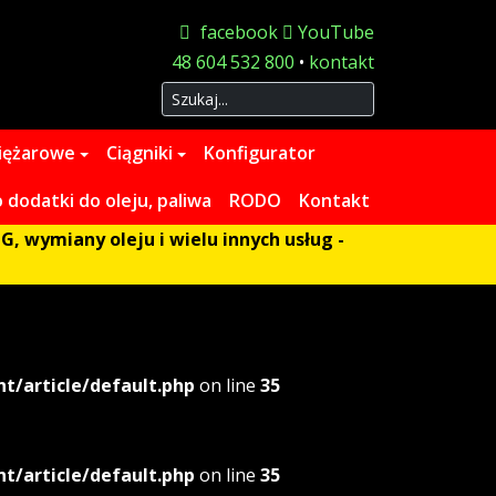
facebook
YouTube
48 604 532 800
•
kontakt
Szukaj
iężarowe
Ciągniki
Konfigurator
dodatki do oleju, paliwa
RODO
Kontakt
G, wymiany oleju i wielu innych usług -
/article/default.php
on line
35
/article/default.php
on line
35