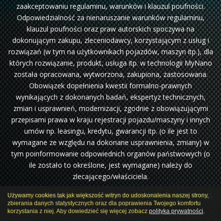
zaakceptowaniu regulaminu, warunków i klauzul poufności.
Odpowiedzialność za nienaruszanie warunków regulaminu,
klauzul poufności oraz praw autorskich spoczywa na
dokonującym zakupu, zleceniodawcy, korzystającym z usług i
rozwiązań (w tym na użytkownikach pojazdów, maszyn itp.), dla
których rozwiązanie, produkt, usługa itp. w technologii MyNano
została opracowana, wytworzona, zakupiona, zastosowana.
Obowiązek dopełnienia kwestii formalno-prawnych
wynikających z dokonanych badań, ekspertyz technicznych,
zmian i usprawnień, modernizacji, zgodnie z obowiązującymi
przepisami prawa w kraju rejestracji pojazdu/maszyny i innych
umów np. leasingu, kredytu, gwarancji itp. (o ile jest to
wymagane ze względu na dokonane usprawnienia, zmiany) w
tym poinformowanie odpowiednich organów państwowych (o
ile zostało to określone, jest wymagane) należy do
zlecającego/właściciela.
Projekt i wykonanie:
webdragon.pl
Klauzula informacyjna RODO.
Używamy cookies tak jak większość witryn do udoskonalenia naszej strony,
zbierania danych statystycznych oraz dla poprawienia Twojego komfortu
korzystania z niej. Aby dowiedzieć się więcej zobacz
polityka prywatności
.