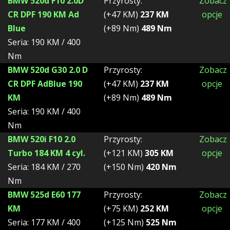
BMW 520d F10 2.0D
Przyrosty:
Zobacz
CR DPF 190 KM Ad
(+47 KM)
237 KM
opcje
Blue
(+89 Nm)
489 Nm
Seria: 190 KM / 400
Nm
BMW 520d G30 2.0 D
Przyrosty:
Zobacz
CR DPF AdBlue 190
(+47 KM)
237 KM
opcje
KM
(+89 Nm)
489 Nm
Seria: 190 KM / 400
Nm
BMW 520i F10 2.0
Przyrosty:
Zobacz
Turbo 184 KM 4 cyl.
(+121 KM)
305 KM
opcje
Seria: 184 KM / 270
(+150 Nm)
420 Nm
Nm
BMW 525d E60 177
Przyrosty:
Zobacz
KM
(+75 KM)
252 KM
opcje
Seria: 177 KM / 400
(+125 Nm)
525 Nm