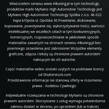
Właścicielem serwisu www.44tuning.pl w tym technologii,
produktów marki MyNano High Automotive Technology jest
MyNano High Automotive Technology Spółka z o.o. 46-022
Kępa k/Opola ul. Opolska 30.Powielanie, drukowanie,
kopiowanie, powoływanie się, wykorzystywanie treści, wartości
intelektualnej we wszelkich celach w tym konkurencyjnych,
komercyjnych, rozpowszechnianie w jakikolwiek sposób
materiałów zawartych na stronach serwisu 44tuning.pl bez
pisemnego zezwolenia jest zabronione! Wszystkie elementy
graficzne, zdjęcia i teksty są chronione prawem autorskim
należącym do ich autorów.
Część materiałów wideo zostało użytych na podstawie licencji
od Shutterstock.com
Przedstawione informacje nie stanową oferty w rozumieniu
prawa - Kodeksu Cywilnego.
Indywidualne rozwiązania w technologii MyNano są chronione
prawem autorskim. Skorzystanie z usług wymaga potwierdzenia
zakresu działań w zleceniu, po uprzednim (lub w trakcie)