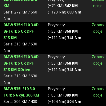
KM
(+70 KM)
342 KM
opcje
Seria: 272 KM / 560
(+123 Nm)
683 Nm
Nm
BMW 535d F10 3.0D
Przyrosty:
Zobacz
Bi-Turbo CR DPF
(+55 KM)
368 KM
opcje
313 KM
(+111 Nm)
741 Nm
Seria: 313 KM / 630
Nm
BMW 535d F10 3.0D
Przyrosty:
Zobacz
Bi-Turbo CR DPF
(+55 KM)
368 KM
opcje
313 KM XDrive
(+111 Nm)
741 Nm
Seria: 313 KM / 630
Nm
BMW 535i F10 3.0
Przyrosty:
Zobacz
Turbo 6 cyl. 306 KM
(+83 KM)
389 KM
opcje
Seria: 306 KM / 400
(+104 Nm)
504 Nm