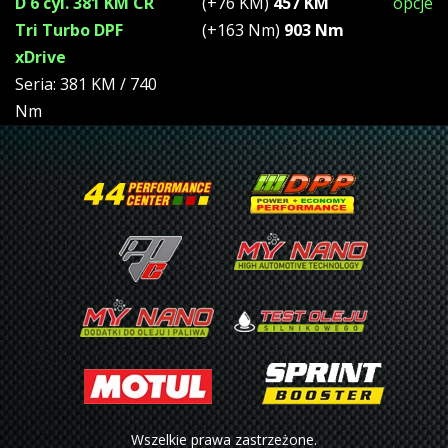
D 6 cyl. 381 KM CR
(+76 KM)
457 KM
opcje
Tri Turbo DPF
(+163 Nm)
903 Nm
xDrive
Seria: 381 KM / 740
Nm
Wszelkie prawa zastrzeżone.