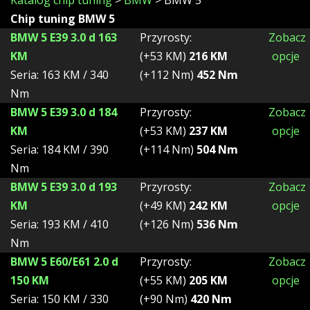
Katalog chip tuning
>
BMW
> BMW 5
Chip tuning BMW 5
BMW 5 E39 3.0 d 163
Przyrosty:
Zobacz
KM
(+53 KM)
216 KM
opcje
Seria: 163 KM / 340
(+112 Nm)
452 Nm
Nm
BMW 5 E39 3.0 d 184
Przyrosty:
Zobacz
KM
(+53 KM)
237 KM
opcje
Seria: 184 KM / 390
(+114 Nm)
504 Nm
Nm
BMW 5 E39 3.0 d 193
Przyrosty:
Zobacz
KM
(+49 KM)
242 KM
opcje
Seria: 193 KM / 410
(+126 Nm)
536 Nm
Nm
BMW 5 E60/E61 2.0 d
Przyrosty:
Zobacz
150 KM
(+55 KM)
205 KM
opcje
Seria: 150 KM / 330
(+90 Nm)
420 Nm