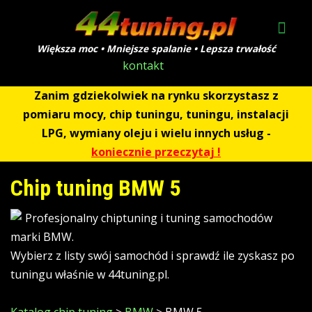
Większa moc • Mniejsze spalanie • Lepsza trwałość
kontakt
Zanim gdziekolwiek na rynku skorzystasz z
pomiaru mocy, chip tuningu, tuningu, instalacji
LPG, wymiany oleju i wielu innych usług -
koniecznie przeczytaj !
Chip tuning BMW 5
Profesjonalny chiptuning i tuning samochodów
marki BMW.
Wybierz z listy swój samochód i sprawdź ile zyskasz po
tuningu właśnie w 44tuning.pl.