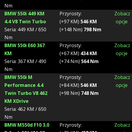
Nm
BMW 550i 449 KM
Przyrosty:
Zobacz
4.4 V8 Twin Turbo
(+97 KM)
546 KM
opcje
Seria: 449 KM / 650
(+148 Nm)
798 Nm
Nm
BMW 550i E60 367
Przyrosty:
Zobacz
KM
(+67 KM)
434 KM
opcje
Seria: 367 KM / 490
(+74 Nm)
564 Nm
Nm
BMW 550i M
Przyrosty:
Zobacz
Performance 4.4
(+84 KM)
546 KM
opcje
Twin Turbo V8 462
(+98 Nm)
748 Nm
KM XDrive
Seria: 462 KM / 650
Nm
BMW M550d F10 3.0
Przyrosty:
Zobacz