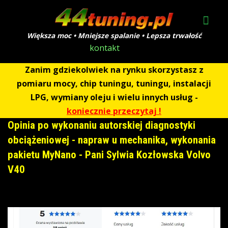
Większa moc • Mniejsze spalanie • Lepsza trwałość
kontakt
Zanim gdziekolwiek na rynku skorzystasz z
pomiaru mocy, chip tuningu, tuningu, instalacji
LPG, wymiany oleju i wielu innych usług -
koniecznie przeczytaj !
Opinia po wykonaniu autorskiej diagnostyki
obciążeniowej - napraw u mechanika, wykonania
pakietu MyNano - Pani Sylwia Kozłowska Volvo
V40