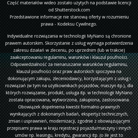
Część materiałów wideo zostało użytych na podstawie licencji
od Shutterstock.com
Przedstawione informacje nie stanową oferty w rozumieniu
prawa - Kodeksu Cywilnego.
Indywidualne rozwiązania w technologii MyNano są chronione
prawem autorskim. Skorzystanie z usług wymaga potwierdzenia
zakresu działań w zleceniu, po uprzednim (lub w trakcie)
zaakceptowaniu regulaminu, warunków i klauzul poufności.
Odpowiedzialność za nienaruszanie warunków regulaminu,
klauzul poufności oraz praw autorskich spoczywa na
dokonującym zakupu, zleceniodawcy, korzystającym z usług i
rozwiązań (w tym na użytkownikach pojazdów, maszyn itp.), dla
których rozwiązanie, produkt, usługa itp. w technologii MyNano
została opracowana, wytworzona, zakupiona, zastosowana.
Obowiązek dopełnienia kwestii formalno-prawnych
wynikających z dokonanych badań, ekspertyz technicznych,
zmian i usprawnień, modernizacji, zgodnie z obowiązującymi
przepisami prawa w kraju rejestracji pojazdu/maszyny i innych
umów np. leasingu, kredytu, gwarancji itp. (o ile jest to