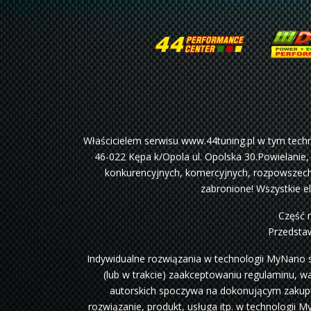
Właścicielem serwisu www.44tuning.pl w tym tec
46-022 Kępa k/Opola ul. Opolska 30.Powielanie,
konkurencyjnych, komercyjnych, rozpowszechn
zabronione! Wszystkie e
Część 
Przedstaw
Indywidualne rozwiązania w technologii MyNano 
(lub w trakcie) zaakceptowaniu regulaminu, w
autorskich spoczywa na dokonującym zakupu,
rozwiązanie, produkt, usługa itp. w technologi