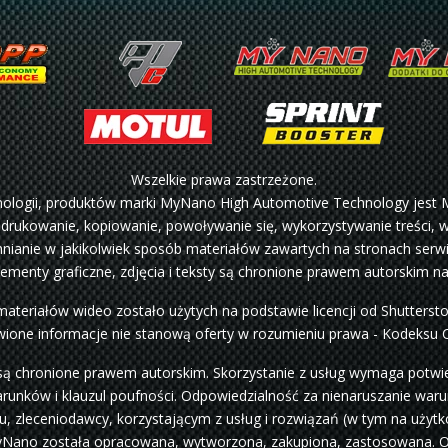
Wszelkie prawa zastrzeżone.
hnologii, produktów marki MyNano High Automotive Technology jest 
 drukowanie, kopiowanie, powoływanie się, wykorzystywanie treści, wa
ianie w jakikolwiek sposób materiałów zawartych na stronach serwi
lementy graficzne, zdjęcia i teksty są chronione prawem autorskim n
materiałów wideo zostało użytych na podstawie licencji od Shutterst
ione informacje nie stanową oferty w rozumieniu prawa - Kodeksu 
są chronione prawem autorskim. Skorzystanie z usług wymaga potwier
arunków i klauzul poufności. Odpowiedzialność za nienaruszanie war
 zleceniodawcy, korzystającym z usług i rozwiązań (w tym na użytko
i MyNano została opracowana, wytworzona, zakupiona, zastosowana. 