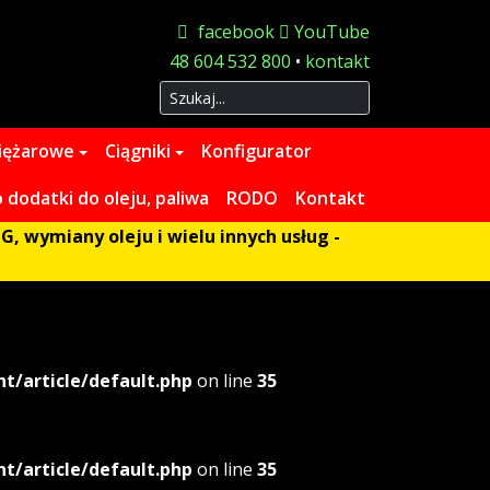
facebook
YouTube
48 604 532 800
•
kontakt
Szukaj
iężarowe
Ciągniki
Konfigurator
dodatki do oleju, paliwa
RODO
Kontakt
G, wymiany oleju i wielu innych usług -
/article/default.php
on line
35
/article/default.php
on line
35