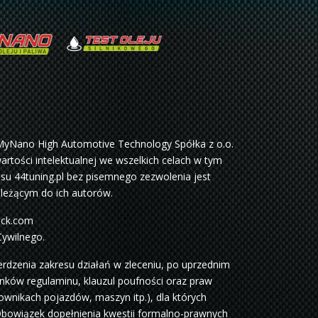
MyNano High Automotive Technology Spółka z o.o.
rtości intelektualnej we wszelkich celach w tym
su 44tuning.pl bez pisemnego zezwolenia jest
ależącym do ich autorów.
ock.com
Cywilnego.
dzenia zakresu działań w zleceniu, po uprzednim
unków regulaminu, klauzul poufności oraz praw
wnikach pojazdów, maszyn itp.), dla których
Obowiązek dopełnienia kwestii formalno-prawnych