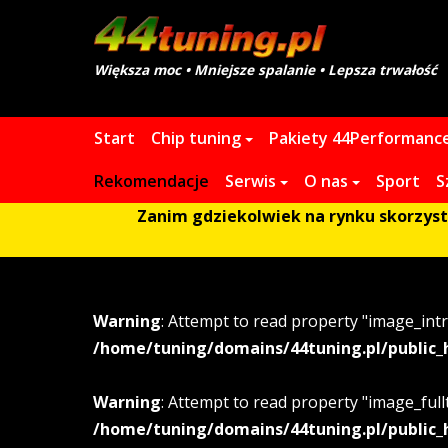
Większa moc • Mniejsze spalanie • Lepsza trwałość
Start
Chip tuning
Pakiety 44Performanc
Rekomendacje
Serwis
O nas
Sport
S
Zanim gdziekolwiek na rynku skorzystas
Warning
: Attempt to read property "image_intr
/home/tuning/domains/44tuning.pl/public_
Warning
: Attempt to read property "image_fullt
/home/tuning/domains/44tuning.pl/public_