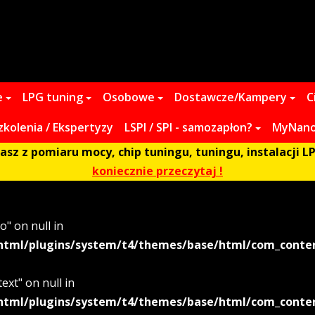
e
LPG tuning
Osobowe
Dostawcze/Kampery
C
zkolenia / Ekspertyzy
LSPI / SPI - samozapłon?
MyNano 
z z pomiaru mocy, chip tuningu, tuningu, instalacji LP
koniecznie przeczytaj !
o" on null in
html/plugins/system/t4/themes/base/html/com_content
ext" on null in
html/plugins/system/t4/themes/base/html/com_content