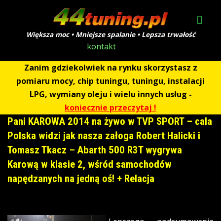
Większa moc • Mniejsze spalanie • Lepsza trwałość
kontakt
Zanim gdziekolwiek na rynku skorzystasz z
pomiaru mocy, chip tuningu, tuningu, instalacji
LPG, wymiany oleju i wielu innych usług -
koniecznie przeczytaj !
Pani KAROWA 2014 na żywo w TVP SPORT – cala
Polska widzi jak nasza załoga Robert Halicki i
Tomasz Tkacz – Abarth 500 R3T wygrywa
Karową w klasie 2, wśród samochodów
napędzanych na jedną oś! + Relacja