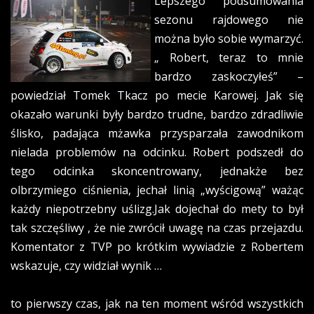
Lepszego podsumowania
sezonu rajdowego nie
można było sobie wymarzyć.
„ Robert, teraz to mnie
bardzo zaskoczyłeś” –
powiedział Tomek Tkacz po mecie Karowej. Jak się
okazało warunki były bardzo trudne, bardzo zdradliwie
ślisko, padająca mżawka przysparzała zawodnikom
nielada problemów na odcinku. Robert podszedł do
tego odcinka skoncentrowany, jednakże bez
olbrzymiego ciśnienia, jechał linią „wyścigową” ważąc
każdy niepotrzebny uślizg.Jak dojechał do mety to był
tak szczęśliwy , że nie zwrócił uwagę na czas przejazdu.
Komentator z TVP po krótkim wywiadzie z Robertem
wskazuje, czy widział wynik …
to pierwszy czas, jak na ten moment wśród wszystkich