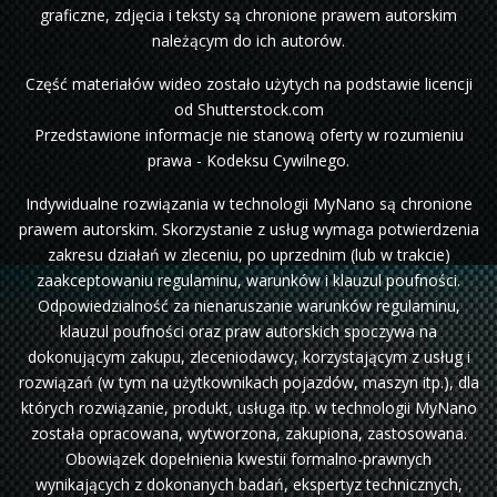
graficzne, zdjęcia i teksty są chronione prawem autorskim
należącym do ich autorów.
Część materiałów wideo zostało użytych na podstawie licencji
od Shutterstock.com
Przedstawione informacje nie stanową oferty w rozumieniu
prawa - Kodeksu Cywilnego.
Indywidualne rozwiązania w technologii MyNano są chronione
prawem autorskim. Skorzystanie z usług wymaga potwierdzenia
zakresu działań w zleceniu, po uprzednim (lub w trakcie)
zaakceptowaniu regulaminu, warunków i klauzul poufności.
Odpowiedzialność za nienaruszanie warunków regulaminu,
klauzul poufności oraz praw autorskich spoczywa na
dokonującym zakupu, zleceniodawcy, korzystającym z usług i
rozwiązań (w tym na użytkownikach pojazdów, maszyn itp.), dla
których rozwiązanie, produkt, usługa itp. w technologii MyNano
została opracowana, wytworzona, zakupiona, zastosowana.
Obowiązek dopełnienia kwestii formalno-prawnych
wynikających z dokonanych badań, ekspertyz technicznych,