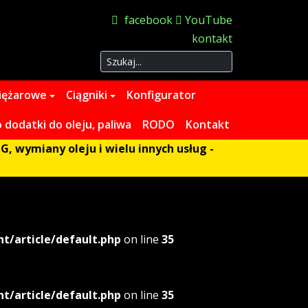
facebook
YouTube
kontakt
Szukaj
iężarowe
Ciągniki
Konfigurator
dodatki do oleju, paliwa
RODO
Kontakt
G, wymiany oleju i wielu innych usług -
/article/default.php
on line
35
/article/default.php
on line
35