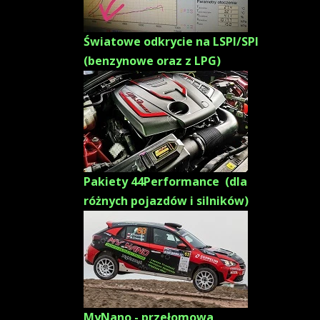
Światowe odkrycie na LSPI/SPI
(benzynowe oraz z LPG)
Pakiety 44Performance (dla
różnych pojazdów i silników)
MyNano - przełomowa