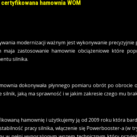
ji certyfikowana hamownia WOM
wania modernizacji ważnym jest wykonywanie precyzyjnie
ych maja zastosowanie hamownie obciążeniowe które po
ntu silnika.
mownia dokonywała płynnego pomiaru obrót po obrocie od
silnik, jaką ma sprawność i w jakim zakresie czego mu brak
fikowaną hamownię i użytkujemy ją od 2009 roku która bard
abilność pracy silnika, włączenie się Powerbooster-a (w tr
y w pełni wyposażonym wozem technicznym który przyjeż