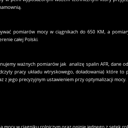
 hamownią.
ywać pomiarów mocy w ciągnikach do 650 KM, a pomiar
enie całej Polski.
nujemy ważnych pomiarów jak analizę spalin AFR, dane od
odczyty pracy układu wtryskowego, doładowania) które to
az z jego precyzyjnym ustawieniem przy optymalizacji mocy.
a mocy w ciagniku rolniczym oraz opinię jednego z setek rol