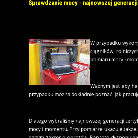
Sprawdzanie mocy - najnowszej generac
W przypadku wykony
ciągników rolnicz
pomiaru mocy i mome
Ważnym jest aby ha
przypadku można dokładnie poznać jak pracuje 
Dlatego wybraliśmy najnowszej generacji certy
mocy i momentu. Przy pomiarze ukazuje także st
danym zakresie obrotów. Ponadto dysponujem