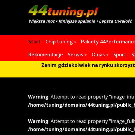
Większa moc • Mniejsze spalanie • Lepsza trwałość
Start
Chip tuning
Pakiety 44Performanc
Rekomendacje
Serwis
O nas
Sport
S
Zanim gdziekolwiek na rynku skorzystas
Warning
: Attempt to read property "image_intr
/home/tuning/domains/44tuning.pl/public_
Warning
: Attempt to read property "image_fullt
/home/tuning/domains/44tuning.pl/public_