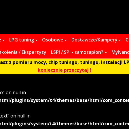
e
LPG tuning
Osobowe
Dostawcze/Kampery
C
zkolenia / Ekspertyzy
LSPI / SPI - samozapłon?
MyNano 
z z pomiaru mocy, chip tuningu, tuningu, instalacji LP
koniecznie przeczytaj !
o" on null in
html/plugins/system/t4/themes/base/html/com_content
ext" on null in
html/plugins/system/t4/themes/base/html/com_content