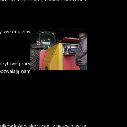
y wykonujemy
czytowe pracy
 pozwalają nam
ników którzy skorzystali z naszych usług