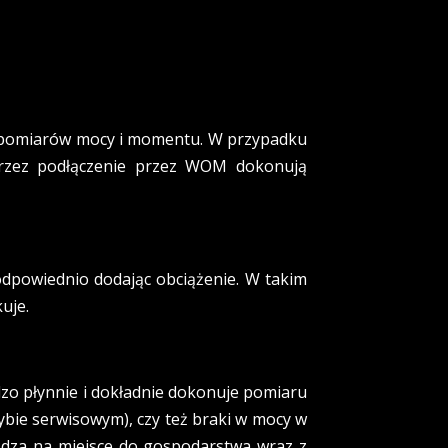
 pomiarów mocy i momentu. W przypadku
przez podłączenie przez WOM dokonują
powiednio dodając obciążenie. W takim
uje.
zo płynnie i dokładnie dokonuje pomiaru
ybie serwisowym), czy też braki w mocy w
dza na miejsce do gospodarstwa wraz z