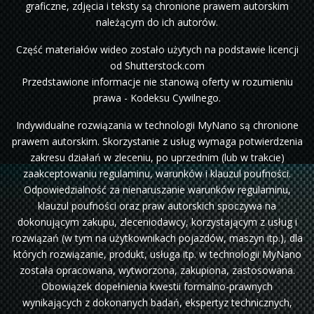
graficzne, zdjęcia i teksty są chronione prawem autorskim
należącym do ich autorów.
Część materiałów wideo zostało użytych na podstawie licencji
od Shutterstock.com
Przedstawione informacje nie stanową oferty w rozumieniu
prawa - Kodeksu Cywilnego.
Indywidualne rozwiązania w technologii MyNano są chronione
prawem autorskim. Skorzystanie z usług wymaga potwierdzenia
zakresu działań w zleceniu, po uprzednim (lub w trakcie)
zaakceptowaniu regulaminu, warunków i klauzul poufności.
Odpowiedzialność za nienaruszanie warunków regulaminu,
klauzul poufności oraz praw autorskich spoczywa na
dokonującym zakupu, zleceniodawcy, korzystającym z usług i
rozwiązań (w tym na użytkownikach pojazdów, maszyn itp.), dla
których rozwiązanie, produkt, usługa itp. w technologii MyNano
została opracowana, wytworzona, zakupiona, zastosowana.
Obowiązek dopełnienia kwestii formalno-prawnych
wynikających z dokonanych badań, ekspertyz technicznych,