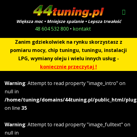
Większa moc • Mniejsze spalanie • Lepsza trwałość
48 604 532 800
•
kontakt
Zanim gdziekolwiek na rynku skorzystasz z
pomiaru mocy, chip tuningu, tuningu, instalacji
LPG, wymiany oleju i wielu innych usług -
koniecznie przeczytaj !
Warning
: Attempt to read property "image_intro" on
null in
/home/tuning/domains/44tuning.pl/public_html/plug
on line
35
Warning
: Attempt to read property "image_fulltext" on
null in