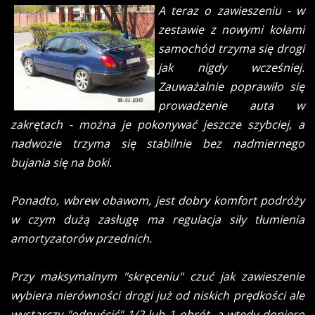
A teraz o zawieszeniu - w
zestawie z nowymi kołami
samochód trzyma się drogi
jak nigdy wcześniej.
Zauważalnie poprawiło się
prowadzenie auta w
zakrętach - można je pokonywać jeszcze szybciej, a
nadwozie trzyma się stabilnie bez nadmiernego
bujania się na boki.
Ponadto, wbrew obawom, jest dobry komfort podróży
w czym dużą zasługę ma regulacja siły tłumienia
amortyzatorów przednich.
Przy maksymalnym "skręceniu" czuć jak zawieszenie
wybiera nierówności drogi już od niskich prędkości ale
wystarczy "odpuścić" 1/2 lub 1 obrót, a wtedy dopiero