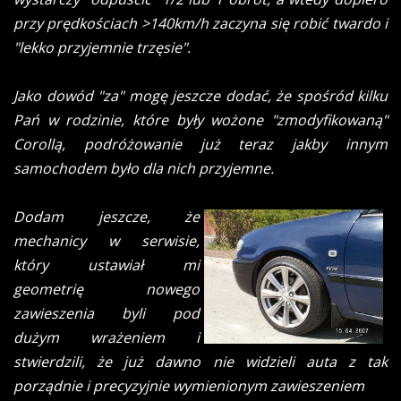
przy prędkościach >140km/h zaczyna się robić twardo i
"lekko przyjemnie trzęsie".
Jako dowód "za" mogę jeszcze dodać, że spośród kilku
Pań w rodzinie, które były wożone "zmodyfikowaną"
Corollą, podróżowanie już teraz jakby innym
samochodem było dla nich przyjemne.
Dodam jeszcze, że
mechanicy w serwisie,
który ustawiał mi
geometrię nowego
zawieszenia byli pod
dużym wrażeniem i
stwierdzili, że już dawno nie widzieli auta z tak
porządnie i precyzyjnie wymienionym zawieszeniem