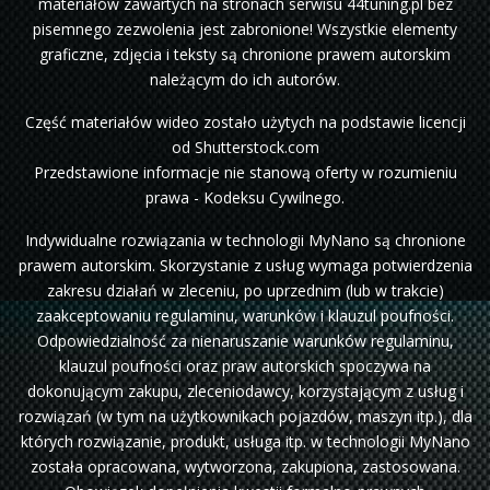
materiałów zawartych na stronach serwisu 44tuning.pl bez
pisemnego zezwolenia jest zabronione! Wszystkie elementy
graficzne, zdjęcia i teksty są chronione prawem autorskim
należącym do ich autorów.
Część materiałów wideo zostało użytych na podstawie licencji
od Shutterstock.com
Przedstawione informacje nie stanową oferty w rozumieniu
prawa - Kodeksu Cywilnego.
Indywidualne rozwiązania w technologii MyNano są chronione
prawem autorskim. Skorzystanie z usług wymaga potwierdzenia
zakresu działań w zleceniu, po uprzednim (lub w trakcie)
zaakceptowaniu regulaminu, warunków i klauzul poufności.
Odpowiedzialność za nienaruszanie warunków regulaminu,
klauzul poufności oraz praw autorskich spoczywa na
dokonującym zakupu, zleceniodawcy, korzystającym z usług i
rozwiązań (w tym na użytkownikach pojazdów, maszyn itp.), dla
których rozwiązanie, produkt, usługa itp. w technologii MyNano
została opracowana, wytworzona, zakupiona, zastosowana.