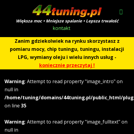
Większa moc • Mniejsze spalanie • Lepsza trwałość
kontakt
Zanim gdziekolwiek na rynku skorzystasz z
pomiaru mocy, chip tuningu, tuningu, instalacji
LPG, wymiany oleju i wielu innych usług -
koniecznie przeczytaj !
Warning
: Attempt to read property "image_intro" on
null in
/home/tuning/domains/44tuning.pl/public_html/plug
on line
35
Warning
: Attempt to read property "image_fulltext" on
null in