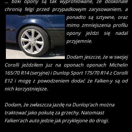
... boki opony są tak wyprofilowane, że doskonale
chronią felgi przed przypadkowym
zarysowaniem, a
ponadto są sztywne, oraz
mimo zmniejszenia profilu
opony jeździ się nadal
przyjemnie.
Dodam jeszcze, że w swojej
Corolli jeździłem juz na oponach oponach Michelin
165/70 R14 (seryjne) i Dunlop Sport 175/70 R14 z Corolli
E12 i mogę z powodzeniem dodać że Falken-y są od
nich korzystniejsze.
Dodam, że zwłaszcza jazdę na Dunlop'ach można
traktować jako pokutę za grzechy. Natomiast
Falken'ach auto jedzie jak przyklejone do drogi.