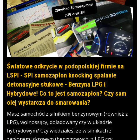
Światowe odkrycie w podopolskiej firmie na
LSPI - SPI samozapłon knocking spalanie
detonacyjne stukowe - Benzyna LPG i
Hybrydowe! Co to jest samozapłon? Czy sam
olej wystarcza do smarowania?
Masz samochód z silnikiem benzynowym (również z
LPG), wolnossący, doładowany czy w układzie
hybrydowym? Czy wiedziałeś, że w silnikach z
zapłonem iskrowym (benzynowych, z LPG czy