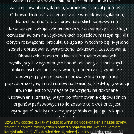
zakresu działań w zleceniu, po uprzednim (lub w trakcie)
zaakceptowaniu regulaminu, warunków i klauzul poufności.
Odpowiedzialność za nienaruszanie warunków regulaminu,
klauzul poufności oraz praw autorskich spoczywa na
dokonującym zakupu, zleceniodawcy, korzystającym z usług i
rozwiązań (w tym na użytkownikach pojazdów, maszyn itp.) dla
których rozwiązanie, produkt, usługa itp. w technologii MyNano
została opracowana, wytworzona, zakupiona, zastosowana.
Obowiązek dopełnienia kwestii formalno-prawnych
wynikających z wykonanych badań, ekspertyz technicznych,
dokonanych zmian i usprawnień, modernizacji, zgodnie z
obowiązującymi przepisami prawa w kraju rejestracji
pojazdu/maszyny, innych umów np. leasingu, kredytu, gwarancji
itp. (o ile jest to wymagane ze względu na dokonane
usprawnienia, zmiany) w tym poinformowanie odpowiednich
organów państwowych (o ile zostało to określone, jest
wymagane) należy do zlecającego/dokonującego zakupu/
właściciela.
Używamy cookies tak jak większość witryn do udoskonalenia naszej strony,
zbierania danych statystycznych oraz dla poprawienia Twojego komfortu
Projekt i wykonanie:
webdragon.pl
Klauzula informacyjna RODO.
korzystania z niej. Aby dowiedzieć się więcej zobacz
polityka prywatności
.