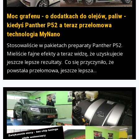
Moc grafenu - o dodatkach do olejów, paliw -
kiedyś Panther P52 a teraz przełomowa
technologia MyNano
Stosowaliście w pakietach preparaty Panther P52.
Mieliście fajne efekty a teraz widzę, że uzyskujecie
jeszcze lepsze rezultaty. Co się przyczyniło, że
powstała przełomowa, jeszcze lepsza…