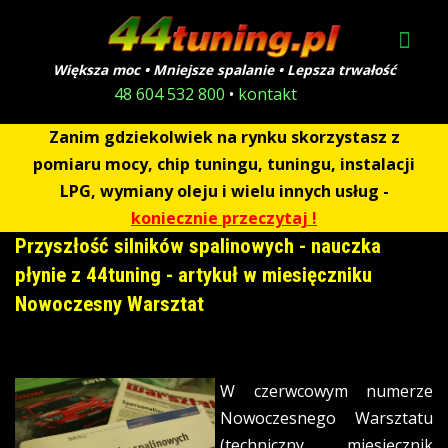
Większa moc • Mniejsze spalanie • Lepsza trwałość
48 604 532 800
•
kontakt
Zanim gdziekolwiek na rynku skorzystasz z
pomiaru mocy, chip tuningu, tuningu, instalacji
LPG, wymiany oleju i wielu innych usług -
koniecznie przeczytaj !
Przyszłość silników spalinowych - nauczka
płynie z 44tuning - artykuł w miesięczniku
Nowoczesny Warsztat
W czerwcowym numerze
Nowoczesnego Warsztatu
(techniczny miesięcznik