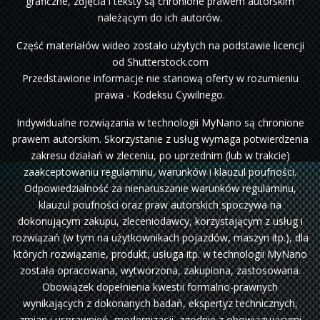
graficzne, zdjęcia i teksty są chronione prawem autorskim
należącym do ich autorów.
Część materiałów wideo zostało użytych na podstawie licencji
od Shutterstock.com
Przedstawione informacje nie stanową oferty w rozumieniu
prawa - Kodeksu Cywilnego.
Indywidualne rozwiązania w technologii MyNano są chronione
prawem autorskim. Skorzystanie z usług wymaga potwierdzenia
zakresu działań w zleceniu, po uprzednim (lub w trakcie)
zaakceptowaniu regulaminu, warunków i klauzul poufności.
Odpowiedzialność za nienaruszanie warunków regulaminu,
klauzul poufności oraz praw autorskich spoczywa na
dokonującym zakupu, zleceniodawcy, korzystającym z usług i
rozwiązań (w tym na użytkownikach pojazdów, maszyn itp.), dla
których rozwiązanie, produkt, usługa itp. w technologii MyNano
została opracowana, wytworzona, zakupiona, zastosowana.
Obowiązek dopełnienia kwestii formalno-prawnych
wynikających z dokonanych badań, ekspertyz technicznych,
zmian i usprawnień, modernizacji, zgodnie z obowiązującymi