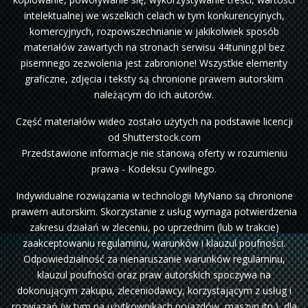
intelektualnej we wszelkich celach w tym konkurencyjnych,
komercyjnych, rozpowszechnianie w jakikolwiek sposób
materiałów zawartych na stronach serwisu 44tuning.pl bez
pisemnego zezwolenia jest zabronione! Wszystkie elementy
graficzne, zdjęcia i teksty są chronione prawem autorskim
należącym do ich autorów.
Część materiałów wideo zostało użytych na podstawie licencji
od Shutterstock.com
Przedstawione informacje nie stanową oferty w rozumieniu
prawa - Kodeksu Cywilnego.
Indywidualne rozwiązania w technologii MyNano są chronione
prawem autorskim. Skorzystanie z usług wymaga potwierdzenia
zakresu działań w zleceniu, po uprzednim (lub w trakcie)
zaakceptowaniu regulaminu, warunków i klauzul poufności.
Odpowiedzialność za nienaruszanie warunków regulaminu,
klauzul poufności oraz praw autorskich spoczywa na
dokonującym zakupu, zleceniodawcy, korzystającym z usług i
rozwiązań (w tym na użytkownikach pojazdów, maszyn itp.), dla