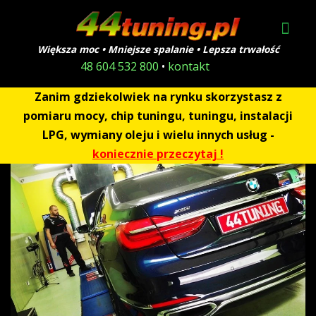
Większa moc • Mniejsze spalanie • Lepsza trwałość
48 604 532 800
•
kontakt
Zanim gdziekolwiek na rynku skorzystasz z
pomiaru mocy, chip tuningu, tuningu, instalacji
LPG, wymiany oleju i wielu innych usług -
koniecznie przeczytaj !